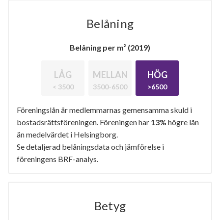
Belåning
Belåning per m² (2019)
LÅG
MELLAN
HÖG
< 3500
3500-6500
>6500
Föreningslån är medlemmarnas gemensamma skuld i
bostadsrättsföreningen. Föreningen har
13%
högre lån
än medelvärdet i Helsingborg.
Se detaljerad belåningsdata och jämförelse i
föreningens BRF-analys.
Betyg