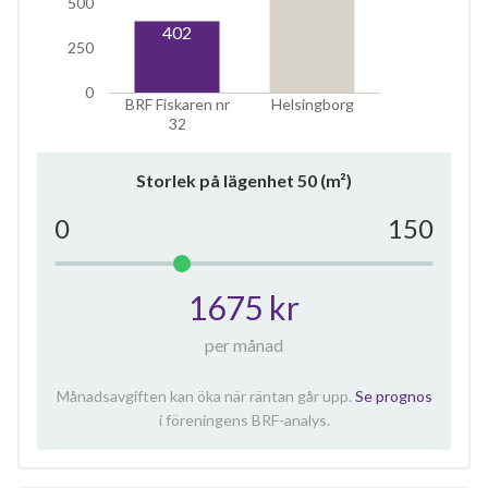
500
402
250
0
BRF Fiskaren nr
Helsingborg
32
Storlek på lägenhet
50
(m²)
0
150
1675 kr
per månad
Månadsavgiften kan öka när räntan går upp.
Se prognos
i föreningens BRF-analys.