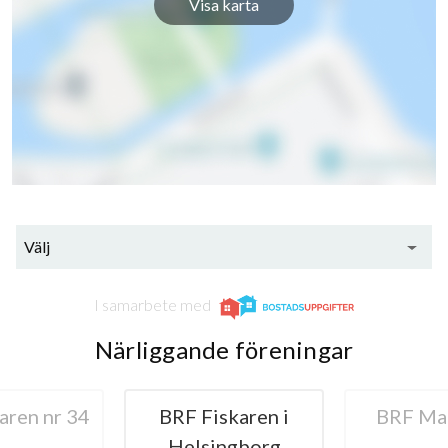
Visa karta
Välj
I samarbete med
Närliggande föreningar
aren nr 34
BRF Fiskaren i
BRF Ma
Helsingborg