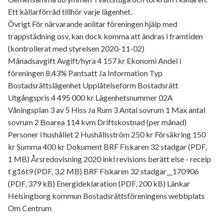
Ett källarförråd tillhör varje lägenhet.
Övrigt För närvarande anlitar föreningen hjälp med
trappstädning osv, kan dock komma att ändras i framtiden
(kontrollerat med styrelsen 2020-11-02)
Månadsavgift Avgift/hyra 4 157 kr Ekonomi Andel i
föreningen 8,43% Pantsatt Ja Information Typ
Bostadsrättslägenhet Upplåtelseform Bostadsrätt
Utgångspris 4 495 000 kr Lägenhetsnummer 02A
Våningsplan 3 av 5 Hiss Ja Rum 3 Antal sovrum 1 Max antal
sovrum 2 Boarea 114 kvm Driftskostnad (per månad)
Personer i hushållet 2 Hushållsström 250 kr Försäkring 150
kr Summa 400 kr Dokument BRF Fiskaren 32 stadgar (PDF,
1 MB) Årsredovisning 2020 inkl revisions berätt else - receip
t g16t9 (PDF, 3,2 MB) BRF Fiskaren 32 stadgar__170906
(PDF, 379 kB) Energideklaration (PDF, 200 kB) Länkar
Helsingborg kommun Bostadsrättsföreningens webbplats
Om Centrum