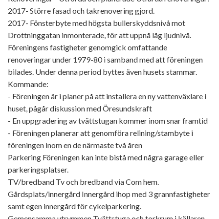
2017- Större fasad och takrenovering gjord.
2017- Fönsterbyte med högsta bullerskyddsnivå mot
Drottninggatan inmonterade, för att uppnå låg ljudnivå.
Föreningens fastigheter genomgick omfattande
renoveringar under 1979-80 i samband med att föreningen
bilades. Under denna period byttes även husets stammar.
Kommande:
- Föreningen är i planer på att installera en ny vattenväxlare i
huset, pågår diskussion med Öresundskraft
- En uppgradering av tvättstugan kommer inom snar framtid
- Föreningen planerar att genomföra relining/stambyte i
föreningen inom en de närmaste två åren
Parkering Föreningen kan inte bistå med några garage eller
parkeringsplatser.
TV/bredband Tv och bredband via Com hem.
Gårdsplats/innergård Innergård ihop med 3 grannfastigheter
samt egen innergård för cykelparkering.
Gemensamma utrymmen Tvättstuga och torkrum i källaren.