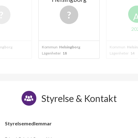
20
ingborg
Kommun
Helsingborg
Kommun
Helsi
Lägenheter
18
Lägenheter
14
Styrelse & Kontakt
Styrelsemedlemmar