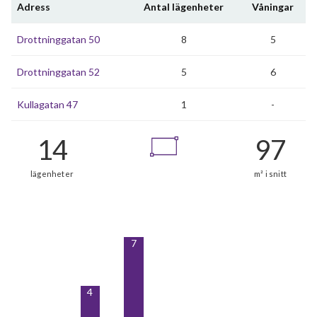
Adress
Antal lägenheter
Våningar
Drottninggatan 50
8
5
Drottninggatan 52
5
6
Kullagatan 47
1
-
7
4