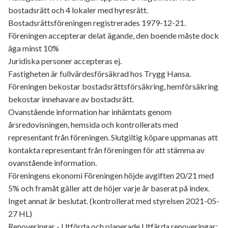
bostadsrätt och 4 lokaler med hyresrätt.
Bostadsrättsföreningen registrerades 1979-12-21.
Föreningen accepterar delat ägande, den boende måste dock
äga minst 10%
Juridiska personer accepteras ej.
Fastigheten är fullvärdesförsäkrad hos Trygg Hansa.
Föreningen bekostar bostadsrättsförsäkring, hemförsäkring
bekostar innehavare av bostadsrätt.
Ovanstående information har inhämtats genom
årsredovisningen, hemsida och kontrollerats med
representant från föreningen. Slutgiltig köpare uppmanas att
kontakta representant från föreningen för att stämma av
ovanstående information.
Föreningens ekonomi Föreningen höjde avgiften 20/21 med
5% och framåt gäller att de höjer varje år baserat på index.
Inget annat är beslutat. (kontrollerat med styrelsen 2021-05-
27 HL)
Renoveringar - Utförda och planerade Utfärda renoveringar: