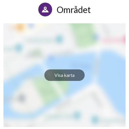
Området
Visa karta