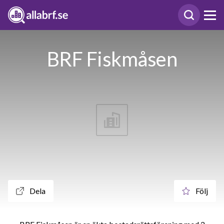
BRF Fiskmåsen
Dela
Följ