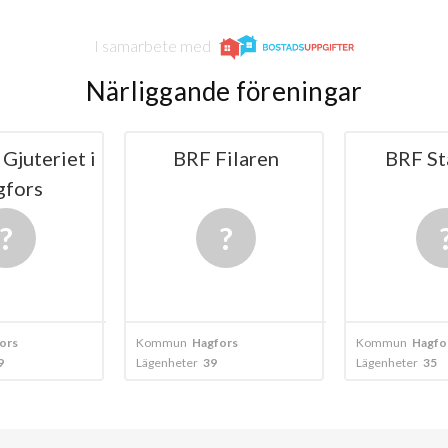
I samarbete med
Närliggande föreningar
Gjuteriet i
BRF Filaren
BRF St
gfors
ors
Kommun
Hagfors
Kommun
Hagfo
9
Lägenheter
39
Lägenheter
35