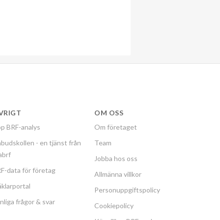
VRIGT
OM OSS
p BRF-analys
Om företaget
budskollen - en tjänst från
Team
labrf
Jobba hos oss
F-data för företag
Allmänna villkor
klarportal
Personuppgiftspolicy
nliga frågor & svar
Cookiepolicy