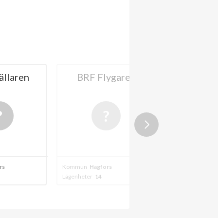
ällaren
BRF Flygaren
HSB 
Hyttsm
Hagf
rs
Kommun
Hagfors
Kommun
Hagfor
Lägenheter
14
Lägenheter
57