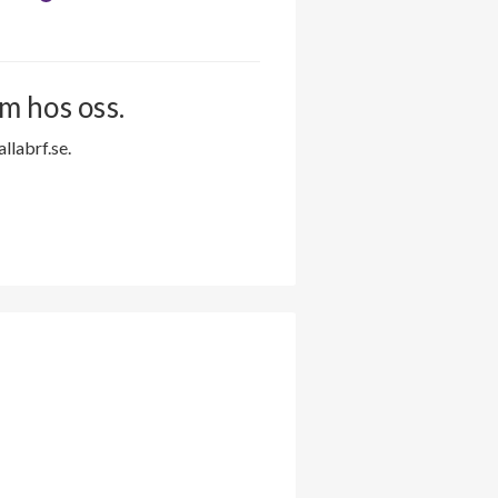
m hos oss.
labrf.se.