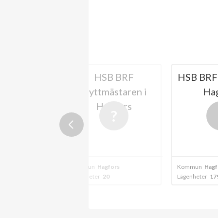
forshus nr
HSB BRF
HSB BRF 
2
Hyttmästaren i
Ha
Hagfors
fors
Kommun
Hagfors
Kommun
Hagf
68
Lägenheter
20
Lägenheter
17