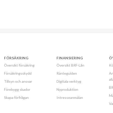
FÖRSÄKRING
FINANSIERING
Ö
Översikt försäkring
Översikt BRF-Lån
Kö
Försäkringsskydd
Ränteguiden
An
al
Tillsyn och ansvar
Digitala verktyg
BR
Förebygg skador
Nyproduktion
Mä
Skapa förfrågan
Intresseanmälan
Va