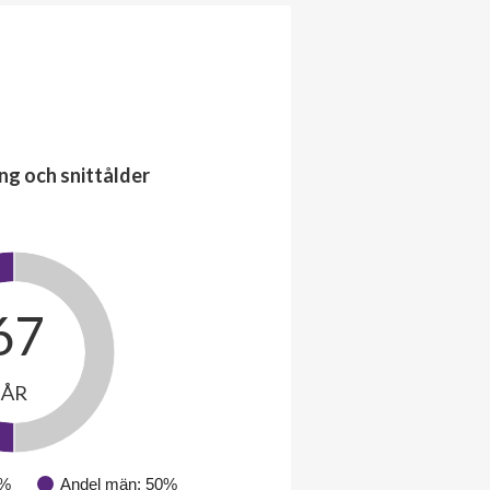
ng och snittålder
67
ÅR
0%
Andel män: 50%