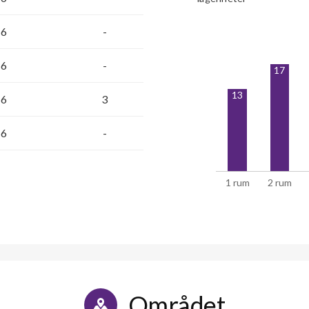
6
-
6
-
17
13
6
3
6
-
1 rum
2 rum
Området