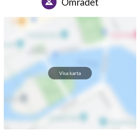
Området
Visa karta