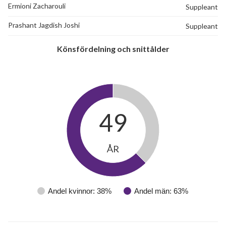
Ermioni Zacharouli
Suppleant
Prashant Jagdish Joshi
Suppleant
Könsfördelning och snittålder
49
ÅR
Andel kvinnor: 38%
Andel män: 63%