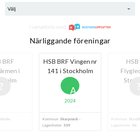
Välj
I samarbete med
Närliggande föreningar
 BRF
HSB BRF Vingen nr
HSB
ärmen i
141 i Stockholm
Flygle
kholm
Stoc
A
2024
kholm
Kommun
Skarpnäck - stockholm
Kommun
Stock
Lägenheter
539
Lägenheter
86