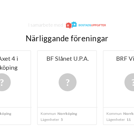
I samarbete med
Närliggande föreningar
net U.P.A.
BRF Vimpeln
BRF Od
2
rrköping
Kommun
Norrköping
Kommun
Nor
5
Lägenheter
11
Lägenheter
17