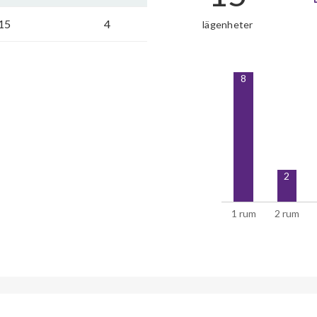
15
4
lägenheter
8
2
1 rum
2 rum