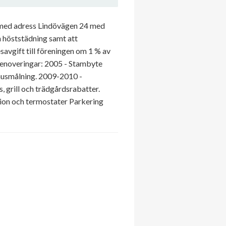
 med adress Lindövägen 24 med
h höststädning samt att
avgift till föreningen om 1 % av
 renoveringar: 2005 - Stambyte
husmålning. 2009-2010 -
 grill och trädgårdsrabatter.
tion och termostater Parkering