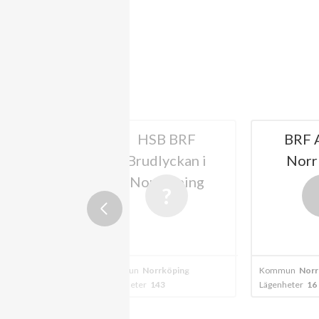
SB BRF
BRF Axet 4 i
BF Slå
dlyckan i
Norrköping
rrköping
orrköping
Kommun
Norrköping
Kommun
No
143
Lägenheter
16
Lägenheter