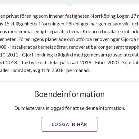
 en privat förening som innehar fastigheten Norrköping Logen 17
s 15 st lägenheter i föreningen. Föreningen har gemensam vår- oc
ens medlemmar enligt separat schema. Köparen betalar en inträdes
 lägenheten. Föreningens planerade och utförda renoveringar Gjorda
8 - Installerat säkerhetsdörrar, renoverat balkonger samt trapp
0-2011 - Gjort i ordning trädgård med gemensam grusad uteplats,
nd. 2018 - Takbyte och delar på fasad. 2019 - Fiber 2020 - Sopsta
er i området, avgift fn 250 kr per månad.
Boendeinformation
Du måste vara inloggad för att se denna information.
LOGGA IN HÄR