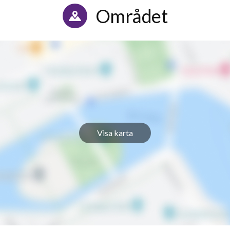
Området
Visa karta