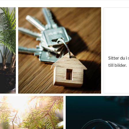
Sitter du i
till bilder.