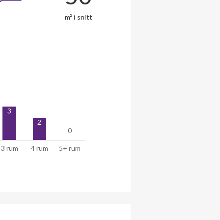
m² i snitt
3
2
0
0
3 rum
4 rum
5+ rum