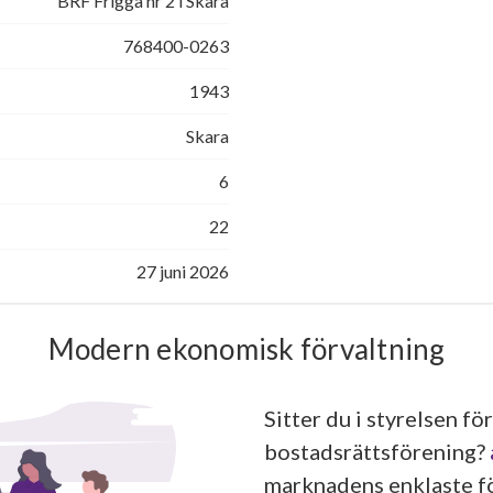
BRF Frigga nr 2 i Skara
768400-0263
1943
Skara
6
22
27 juni 2026
Modern ekonomisk förvaltning
Sitter du i styrelsen för
bostadsrättsförening?
marknadens enklaste fö