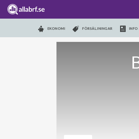
EKONOMI
FÖRSÄLJNINGAR
INFO 
B