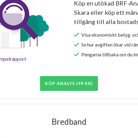
Köp en utökad BRF-Anal
Skara eller köp ett mån
tillgång till alla bosta
Visa ekonomiskt betyg och
Se hur avgiften ökar vid rä
Pengarna tillbaka om du int
empelrapport
KÖP ANALYS (99 KR)
Bredband