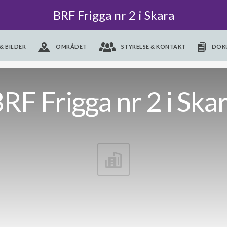
BRF Frigga nr 2 i Skara
& BILDER
OMRÅDET
STYRELSE & KONTAKT
DOK
RF Frigga nr 2 i Ska