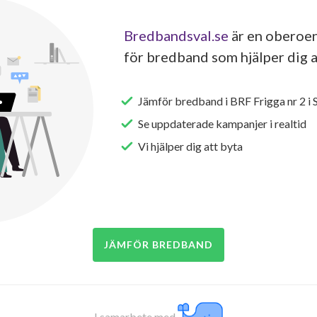
Bredbandsval.se
är en oberoen
för bredband som hjälper dig a
Jämför bredband i BRF Frigga nr 2 i 
Se uppdaterade kampanjer i realtid
Vi hjälper dig att byta
JÄMFÖR BREDBAND
I samarbete med