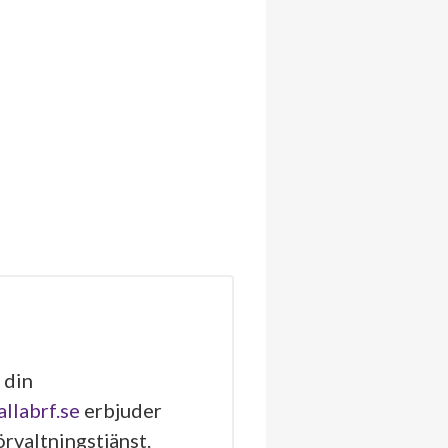
 din
allabrf.se
erbjuder
rvaltningstjänst.