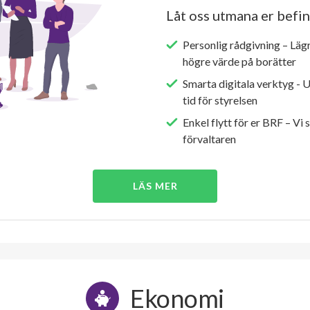
Låt oss utmana er befin
Personlig rådgivning – Läg
högre värde på borätter
Smarta digitala verktyg - 
tid för styrelsen
Enkel flytt för er BRF – Vi 
förvaltaren
LÄS MER
Ekonomi