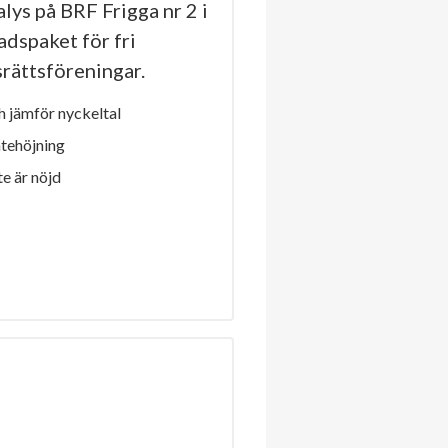
ys på BRF Frigga nr 2 i
adspaket för fri
dsrättsföreningar.
 jämför nyckeltal
ntehöjning
e är nöjd