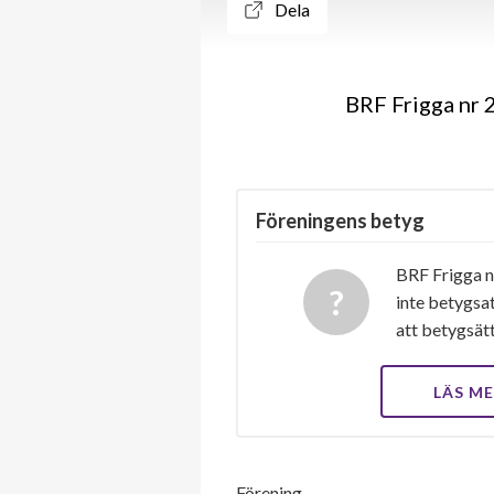
Dela
BRF Frigga nr 2
Föreningens betyg
BRF Frigga nr
inte betygsat
att betygsät
LÄS M
Förening