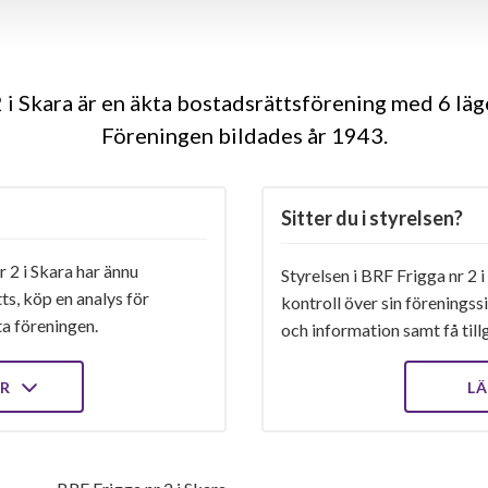
 i Skara är en äkta bostadsrättsförening med 6 läg
Föreningen bildades år 1943
Sitter du i styrelsen?
 2 i Skara har ännu
Styrelsen i BRF Frigga nr 2 i
ts, köp en analys för
kontroll över sin föreningss
ta föreningen.
och information samt få tillg
ER
LÄ