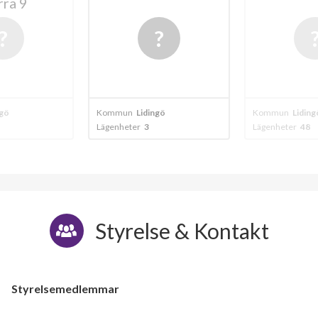
ra 9
ngö
Kommun
Lidingö
Kommun
Liding
Lägenheter
3
Lägenheter
48
Styrelse & Kontakt
Styrelsemedlemmar