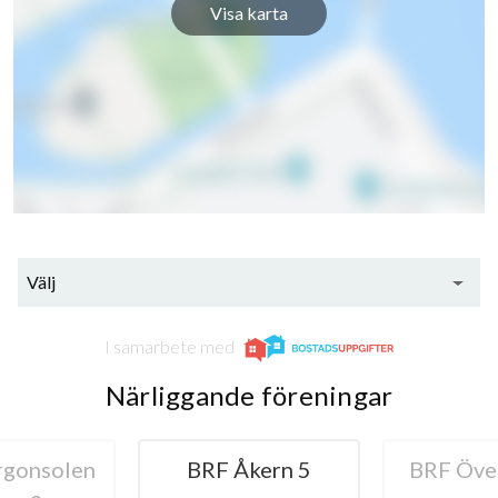
Visa karta
Välj
I samarbete med
Närliggande föreningar
gonsolen
BRF Åkern 5
BRF Öve