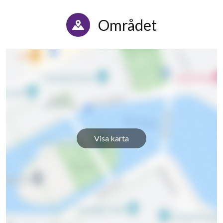
Området
Visa karta