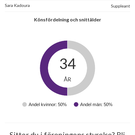
Sara Kadoura
Suppleant
Könsfördelning och snittålder
34
ÅR
Andel kvinnor: 50%
Andel män: 50%
Sitter du i föreningens styrelse? Bli