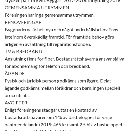
stycken på 116 kvm. Byggår: 2017-2018. Inflyttning 2018.
GEMENSAMMA UTRYMMEN
Föreningen har inga gemensamma utrymmen.
RENOVERINGAR
Byggnaderna är helt nya och något underhållsbehov finns
inte inom överskådlig framtid. För framtida behov görs
årligen en avsättning till reparationsfonden.
TV & BREDBAND
Anslutning finns för fiber. Bostadsrättshavarna ansvar själva
för abonnemang för telefon och bredband.
ÄGANDE
Fysisk och juridisk person godkänns som ägare. Delat
ägande godkänns mellan föräldrar och barn, ingen speciell
procentsats.
AVGIFTER
Enligt föreningens stadgar uttas en kostnad av
bostadsrättshavaren om 1 % av basbeloppet för varje
pantmeddelande (2019: 465 kr) samt 2,5 % av basbeloppet i