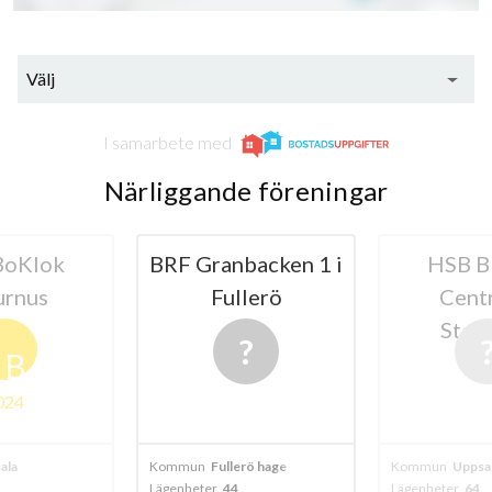
Välj
I samarbete med
Närliggande föreningar
BoKlok
BRF Granbacken 1 i
HSB B
urnus
Fullerö
Cent
Stor
B
024
ala
Kommun
Fullerö hage
Kommun
Uppsa
Lägenheter
44
Lägenheter
64