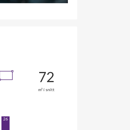
72
m² i snitt
26