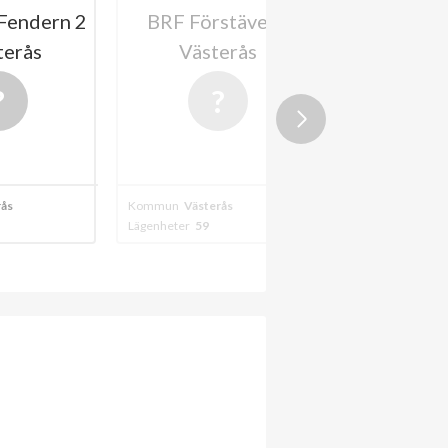
Fendern 2
BRF Förstäven i
BRF Mäla
terås
Västerås
202
rås
Kommun
Västerås
Kommun
Västerå
Lägenheter
59
Lägenheter
69