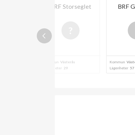
rstäven 2 i
BRF Storseglet
BRF G
sterås
terås
Kommun
Västerås
Kommun
Väst
1
Lägenheter
29
Lägenheter
57