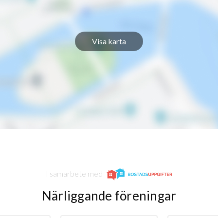
Visa karta
I samarbete med
Närliggande föreningar