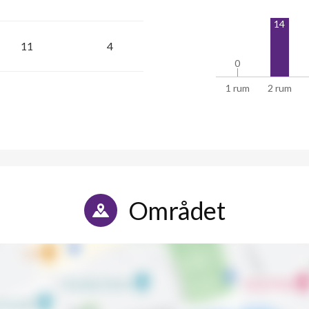
14
11
4
0
0
1 rum
2 rum
Området