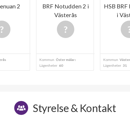
enuan 2
BRF Notudden 2 i
HSB BRF 
Västerås
i Väs
erås
Kommun
Öster mälarstrand
Kommun
Väste
Lägenheter
60
Lägenheter
31
Styrelse & Kontakt