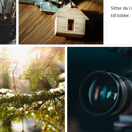
Sitter du i
till bilder.