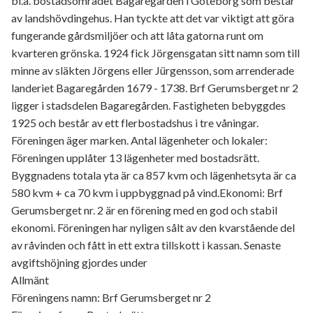
bl.a. bostadsområdet Bagaregården i Göteborg som består
av landshövdingehus. Han tyckte att det var viktigt att göra
fungerande gårdsmiljöer och att låta gatorna runt om
kvarteren grönska. 1924 fick Jörgensgatan sitt namn som till
minne av släkten Jörgens eller Jürgensson, som arrenderade
landeriet Bagaregården 1679 - 1738. Brf Gerumsberget nr 2
ligger i stadsdelen Bagaregården. Fastigheten bebyggdes
1925 och består av ett flerbostadshus i tre våningar.
Föreningen äger marken. Antal lägenheter och lokaler:
Föreningen upplåter 13 lägenheter med bostadsrätt.
Byggnadens totala yta är ca 857 kvm och lägenhetsyta är ca
580 kvm + ca 70 kvm i uppbyggnad på vind.Ekonomi: Brf
Gerumsberget nr. 2 är en förening med en god och stabil
ekonomi. Föreningen har nyligen sålt av den kvarstående del
av råvinden och fått in ett extra tillskott i kassan. Senaste
avgiftshöjning gjordes under
Allmänt
Föreningens namn: Brf Gerumsberget nr 2