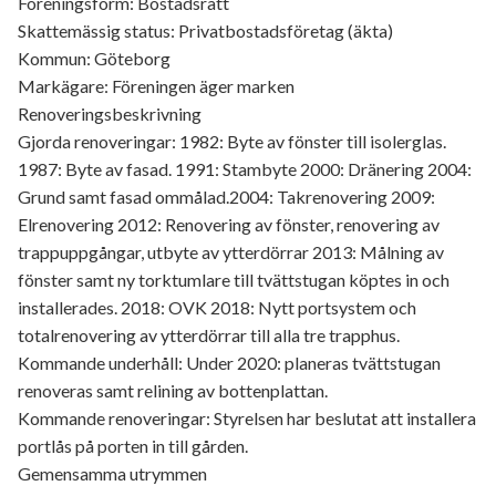
Föreningsform: Bostadsrätt
Skattemässig status: Privatbostadsföretag (äkta)
Kommun: Göteborg
Markägare: Föreningen äger marken
Renoveringsbeskrivning
Gjorda renoveringar: 1982: Byte av fönster till isolerglas.
1987: Byte av fasad. 1991: Stambyte 2000: Dränering 2004:
Grund samt fasad ommålad.2004: Takrenovering 2009:
Elrenovering 2012: Renovering av fönster, renovering av
trappuppgångar, utbyte av ytterdörrar 2013: Målning av
fönster samt ny torktumlare till tvättstugan köptes in och
installerades. 2018: OVK 2018: Nytt portsystem och
totalrenovering av ytterdörrar till alla tre trapphus.
Kommande underhåll: Under 2020: planeras tvättstugan
renoveras samt relining av bottenplattan.
Kommande renoveringar: Styrelsen har beslutat att installera
portlås på porten in till gården.
Gemensamma utrymmen