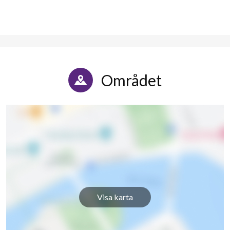
Området
Visa karta