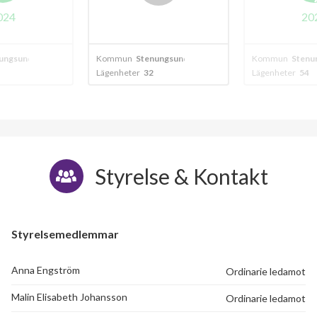
2024
ungsund
Kommun
Stenungsund
Kommun
Stenu
Lägenheter
54
Lägenheter
72
Styrelse & Kontakt
Styrelsemedlemmar
Anna Engström
Ordinarie ledamot
Malin Elisabeth Johansson
Ordinarie ledamot