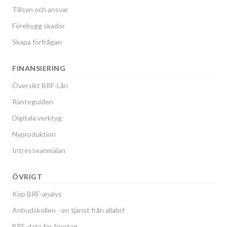
Tillsyn och ansvar
Förebygg skador
Skapa förfrågan
FINANSIERING
Översikt BRF-Lån
Ränteguiden
Digitala verktyg
Nyproduktion
Intresseanmälan
ÖVRIGT
Köp BRF-analys
Anbudskollen - en tjänst från allabrf
BRF-data för företag