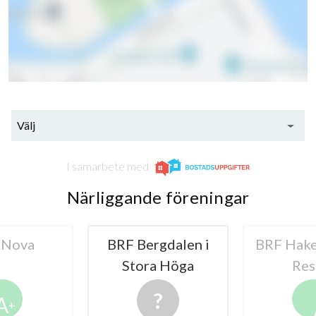
18
lägenheter
Välj
I samarbete med
Närliggande föreningar
gdalen i
BRF Hakefjordens
HSB BRF 
a Höga
Resort
i Sten
A