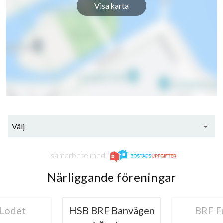
Visa karta
Välj
I samarbete med
Närliggande föreningar
Lodet
HSB BRF Banvägen
BRF F