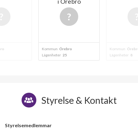
i Örebro
ro
Kommun
Örebro
Kommun
Örebr
Lägenheter
25
Lägenheter
8
Styrelse & Kontakt
Styrelsemedlemmar