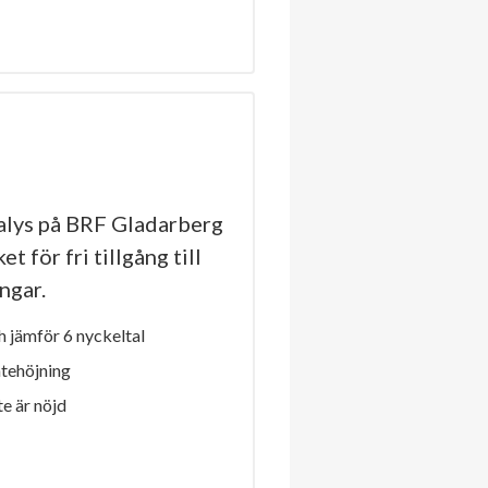
lys på BRF Gladarberg
t för fri tillgång till
ngar.
 jämför 6 nyckeltal
ntehöjning
e är nöjd