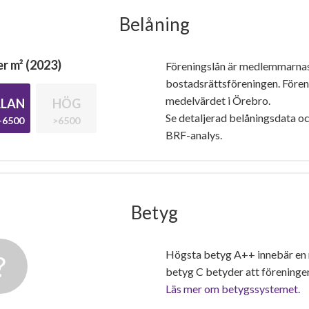
Belåning
r m² (2023)
Föreningslån är medlemmarna
bostadsrättsföreningen. Före
medelvärdet i Örebro.
LAN
HÖG
Se detaljerad belåningsdata oc
-6500
>6500
BRF-analys.
Betyg
Högsta betyg A++ innebär en
betyg C betyder att föreninge
Läs mer om betygssystemet.