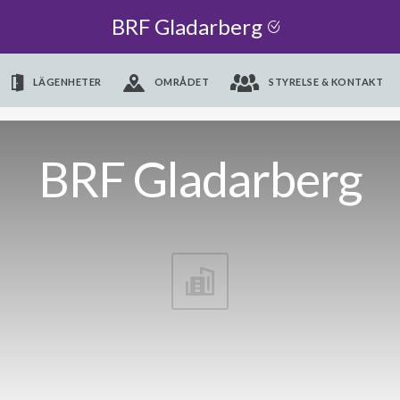
BRF Gladarberg
LÄGENHETER
OMRÅDET
STYRELSE & KONTAKT
BRF Gladarberg