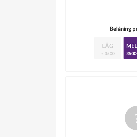
Belåning pe
LÅG
MEL
< 3500
3500