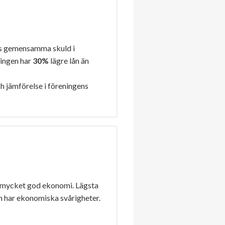
s gemensamma skuld i
ningen har
30%
lägre lån än
h jämförelse i föreningens
 mycket god ekonomi. Lägsta
n har ekonomiska svårigheter.