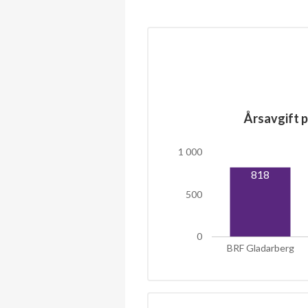
Årsavgift p
1 000
818
500
0
BRF Gladarberg