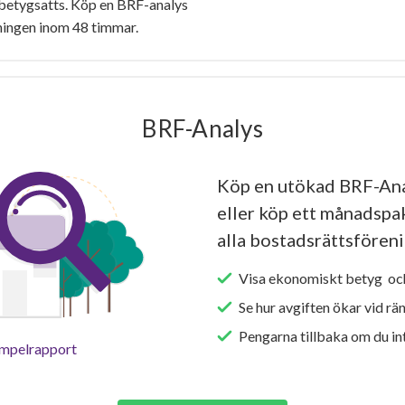
betygsatts. Köp en BRF-analys
ningen inom 48 timmar.
BRF-Analys
Köp en utökad BRF-Ana
eller köp ett månadspake
alla bostadsrättsföreni
Visa ekonomiskt betyg och
Se hur avgiften ökar vid rä
Pengarna tillbaka om du int
empelrapport