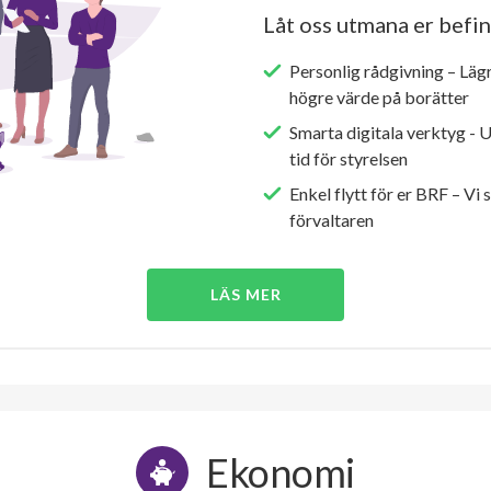
Låt oss utmana er befin
Personlig rådgivning – Läg
högre värde på borätter
Smarta digitala verktyg - 
tid för styrelsen
Enkel flytt för er BRF – Vi 
förvaltaren
LÄS MER
Ekonomi