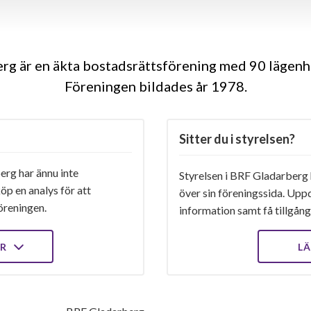
g är en äkta bostadsrättsförening med 90 lägenh
Föreningen bildades år 1978
Sitter du i styrelsen?
rg har ännu inte
Styrelsen i BRF Gladarberg h
öp en analys för att
över sin föreningssida. Upp
öreningen.
information samt få tillgång 
ER
LÄ