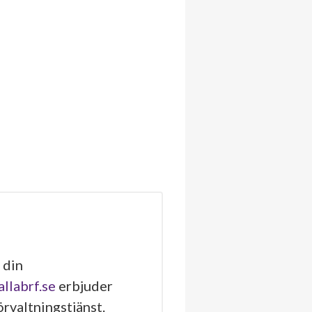
 din
allabrf.se
erbjuder
rvaltningstjänst.