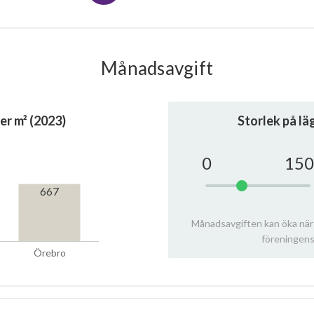
Månadsavgift
er m² (2023)
Storlek på l
0
150
667
Månadsavgiften kan öka när
föreningens
Örebro