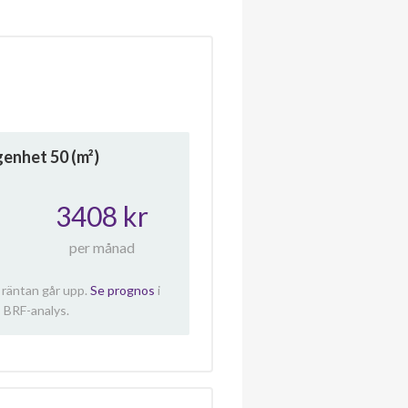
ägenhet
50
(m²)
3408 kr
per månad
 räntan går upp.
Se prognos
i
 BRF-analys.