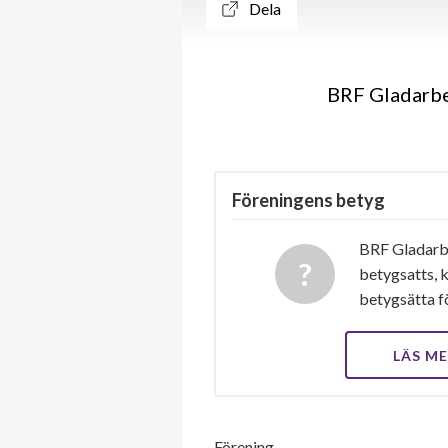
Dela
BRF Gladarber
Föreningens betyg
BRF Gladarbe
betygsatts, k
betygsätta f
LÄS M
Förening