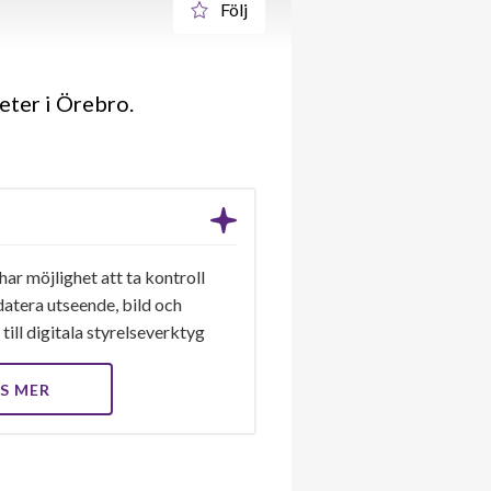
Följ
eter i Örebro.
ar möjlighet att ta kontroll
datera utseende, bild och
till digitala styrelseverktyg
S MER