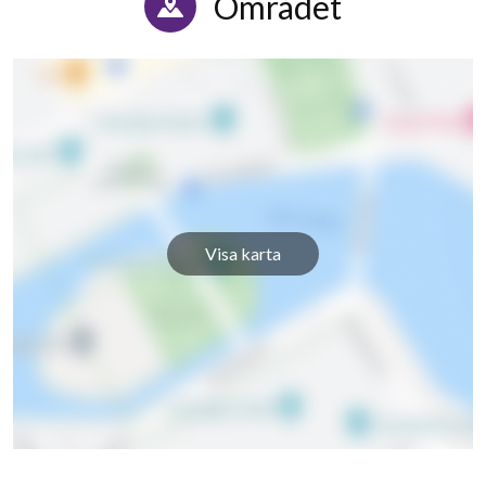
Området
Visa karta