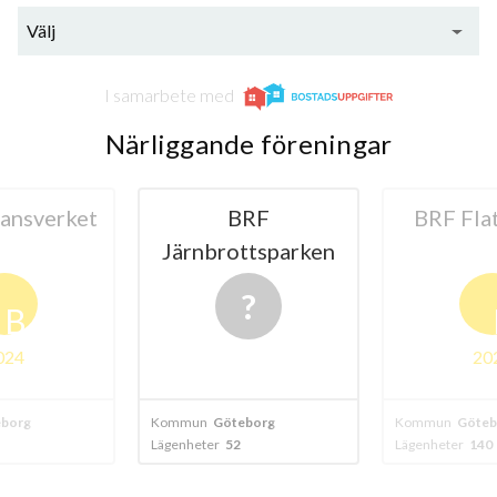
Välj
I samarbete med
Närliggande föreningar
ansverket
BRF
BRF Fla
Järnbrottsparken
B
024
20
borg
Kommun
Göteborg
Kommun
Göteb
Lägenheter
52
Lägenheter
140