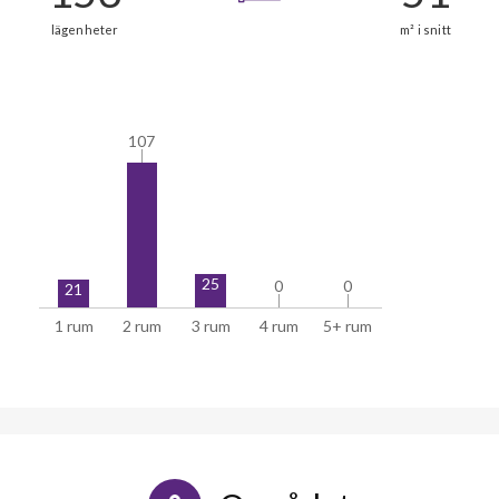
107
107
153
25
0
0
0
0
lägenheter
21
1 rum
2 rum
3 rum
4 rum
5+ rum