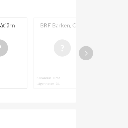
åtjärn
BRF Barken, Orsa
BRF Borrb
Kommun
Orsa
Kommun
Orsa
Lägenheter
31
Lägenheter
24