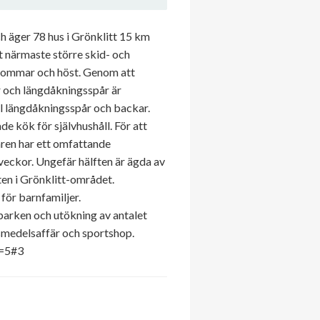
 äger 78 hus i Grönklitt 15 km
t närmaste större skid- och
r sommar och höst. Genom att
r och längdåkningsspår är
l längdåkningsspår och backar.
e kök för självhushåll. För att
 åren har ett omfattande
veckor. Ungefär hälften är ägda av
en i Grönklitt-området.
för barnfamiljer.
parken och utökning av antalet
vsmedelsaffär och sportshop.
l=5#3