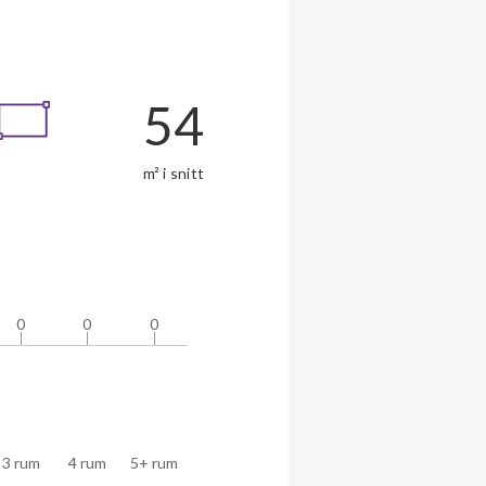
54
m² i snitt
0
0
0
0
0
0
3 rum
4 rum
5+ rum