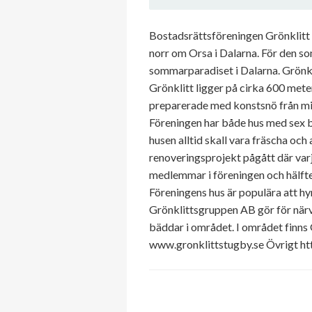
Bostadsrättsföreningen Grönklitt
norr om Orsa i Dalarna. För den s
sommarparadiset i Dalarna. Grönkli
Grönklitt ligger på cirka 600 met
preparerade med konstsnö från mit
Föreningen har både hus med sex bä
husen alltid skall vara fräscha och
renoveringsprojekt pågått där varj
medlemmar i föreningen och hälfte
Föreningens hus är populära att hy
Grönklittsgruppen AB gör för närv
bäddar i området. I området finns
www.gronklittstugby.se Övrigt h