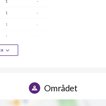
1
-
1
-
1
-
1
-
1
-
LER
1
-
1
-
1
-
Området
1
-
1
-