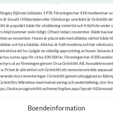
 Stugby Björnen bildades 1978. Föreningen har 418 medlemmar och
om är bosatt i Mälardalen eller Göteborgs-området är Grönklitt de
tt är populärt både för skidåkning vintertid och friluftsliv unde
ers höjd kommer snön tidigt. Oftast redan i november. Både backa
ten av november. Husen är placerade med alldeles närhet både til
ddar och fyra bäddar. Alla hus är fullt moderna och har välutrustad
 attraktiva att bo i pågår en ständig upprustning av husen. Senaste
e hus rustas upp för cirka 100 000 kr. Föreningen har 4 000 andels
n hyrs ut av föreningen genom Orsa Grönklitt AB, huvudintressent
ra. Priset är attraktivt och Grönklitt ett semesterområde anpassat 
arande stora investeringar i Grönklitt genom utbyggnad av Björn
 Grönklitts Wärdshus med matservering och underhållning, stor li
ttps://boka.orsagronklitt.se/home/logibm.aspx?sprak=SE&resma
Boendeinformation