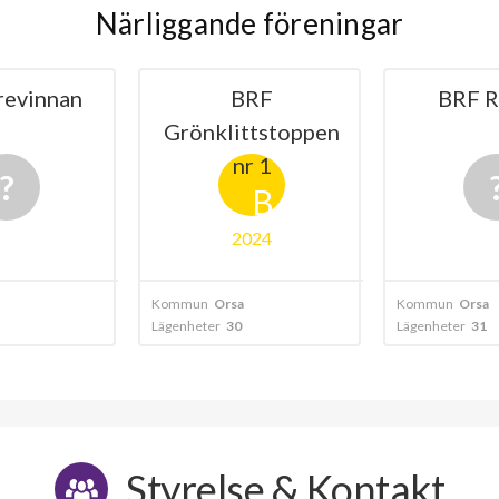
Närliggande föreningar
1
-
revinnan
BRF
BRF R
1
-
Grönklittstoppen
1
-
nr 1
B
1
-
2024
1
-
Kommun
Orsa
Kommun
Orsa
1
-
Lägenheter
30
Lägenheter
31
1
-
1
-
Styrelse & Kontakt
1
-