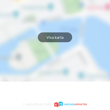
1
-
1
-
1
-
Visa karta
1
-
1
-
1
-
1
-
1
-
I samarbete med
1
-