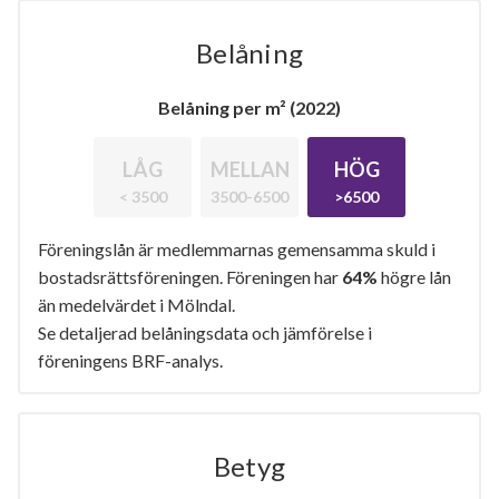
Belåning
Belåning per m² (2022)
LÅG
MELLAN
HÖG
< 3500
3500-6500
>6500
Föreningslån är medlemmarnas gemensamma skuld i
bostadsrättsföreningen. Föreningen har
64%
högre lån
än medelvärdet i Mölndal.
Se detaljerad belåningsdata och jämförelse i
föreningens BRF-analys.
Betyg