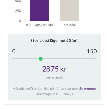
500
250
0
BRF Hagåker Park
Mölndal
Storlek på lägenhet
50
(m²)
0
150
2875 kr
per månad
Månadsavgiften kan öka när räntan går upp.
Se prognos
i föreningens BRF-analys.