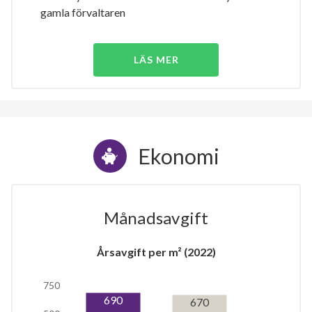
gamla förvaltaren
LÄS MER
Ekonomi
Månadsavgift
Årsavgift per m² (2022)
750
690
670