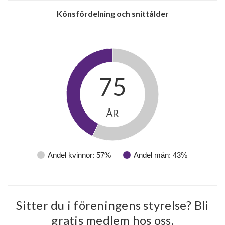
Könsfördelning och snittålder
75
ÅR
Andel kvinnor: 57%
Andel män: 43%
27
Sitter du i föreningens styrelse? Bli
gratis medlem hos oss.
lägenheter