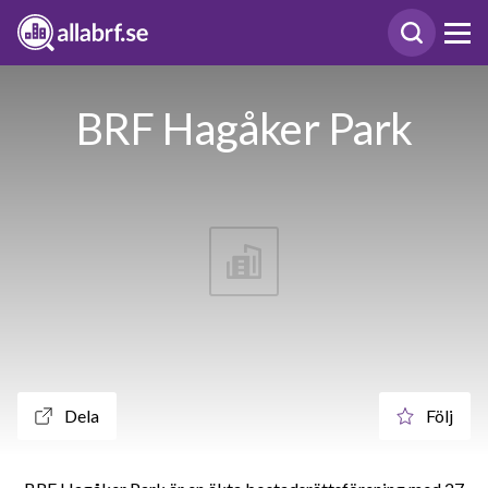
BRF Hagåker Park
Dela
Följ