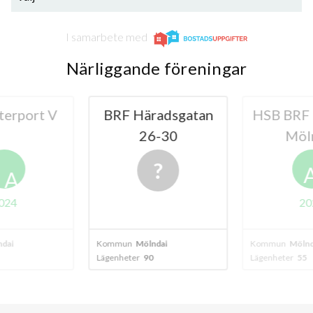
I samarbete med
Närliggande föreningar
erport V
BRF Häradsgatan
HSB BRF 
26-30
Möl
A
024
20
dal
Kommun
Mölndal
Kommun
Mölnd
Lägenheter
90
Lägenheter
55