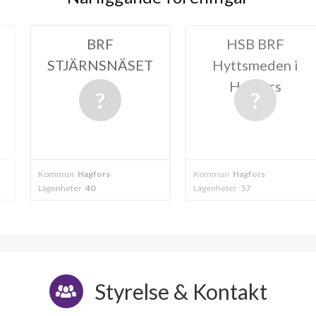
RF
HSB BRF
BRF F
NSNÄSET
Hyttsmeden i
Hagfors
ors
Kommun
Hagfors
Kommun
Hagfo
Lägenheter
57
Lägenheter
39
Styrelse & Kontakt