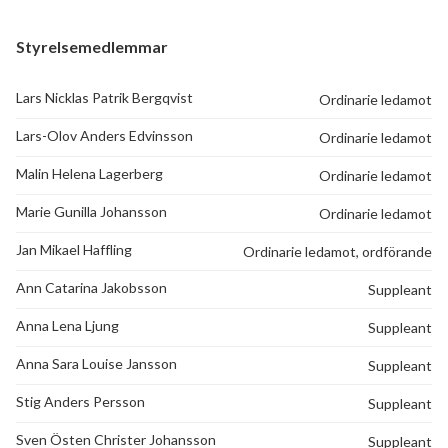
Styrelsemedlemmar
Lars Nicklas Patrik Bergqvist
Ordinarie ledamot
Lars-Olov Anders Edvinsson
Ordinarie ledamot
Malin Helena Lagerberg
Ordinarie ledamot
Marie Gunilla Johansson
Ordinarie ledamot
Jan Mikael Haffling
Ordinarie ledamot, ordförande
Ann Catarina Jakobsson
Suppleant
Anna Lena Ljung
Suppleant
168
Anna Sara Louise Jansson
Suppleant
Stig Anders Persson
Suppleant
lägenheter
Sven Östen Christer Johansson
Suppleant