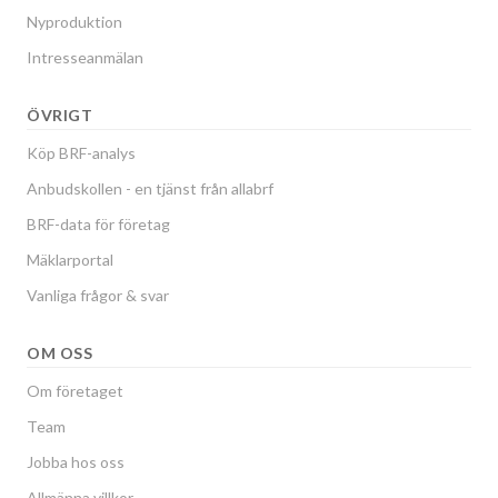
Nyproduktion
Intresseanmälan
ÖVRIGT
Köp BRF-analys
Anbudskollen - en tjänst från allabrf
BRF-data för företag
Mäklarportal
Vanliga frågor & svar
OM OSS
Om företaget
Team
Jobba hos oss
Allmänna villkor