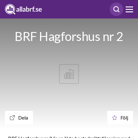
BRF Hagforshus nr 2
Dela
Följ