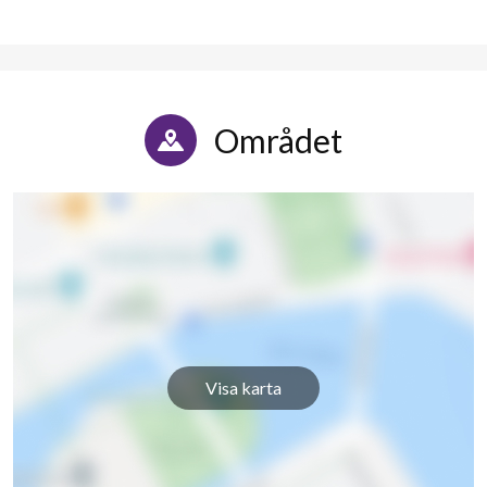
Området
Visa karta