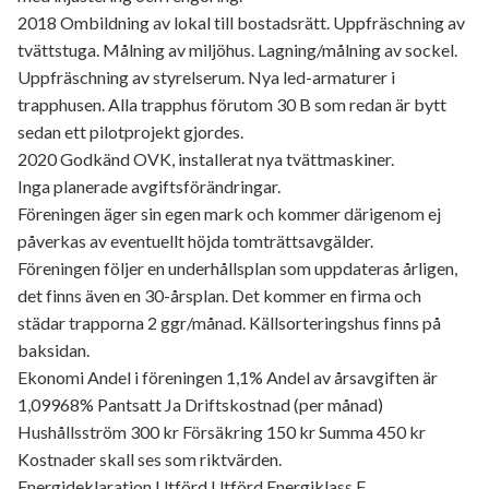
2018 Ombildning av lokal till bostadsrätt. Uppfräschning av
tvättstuga. Målning av miljöhus. Lagning/målning av sockel.
Uppfräschning av styrelserum. Nya led-armaturer i
trapphusen. Alla trapphus förutom 30 B som redan är bytt
sedan ett pilotprojekt gjordes.
2020 Godkänd OVK, installerat nya tvättmaskiner.
Inga planerade avgiftsförändringar.
Föreningen äger sin egen mark och kommer därigenom ej
påverkas av eventuellt höjda tomträttsavgälder.
Föreningen följer en underhållsplan som uppdateras årligen,
det finns även en 30-årsplan. Det kommer en firma och
städar trapporna 2 ggr/månad. Källsorteringshus finns på
baksidan.
Ekonomi Andel i föreningen 1,1% Andel av årsavgiften är
1,09968% Pantsatt Ja Driftskostnad (per månad)
Hushållsström 300 kr Försäkring 150 kr Summa 450 kr
Kostnader skall ses som riktvärden.
Energideklaration Utförd Utförd Energiklass F