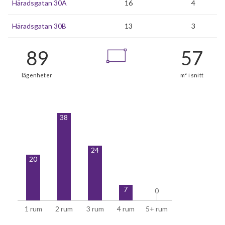
Häradsgatan 30A
16
4
Häradsgatan 30B
13
3
38
24
20
7
0
0
1 rum
2 rum
3 rum
4 rum
5+ rum