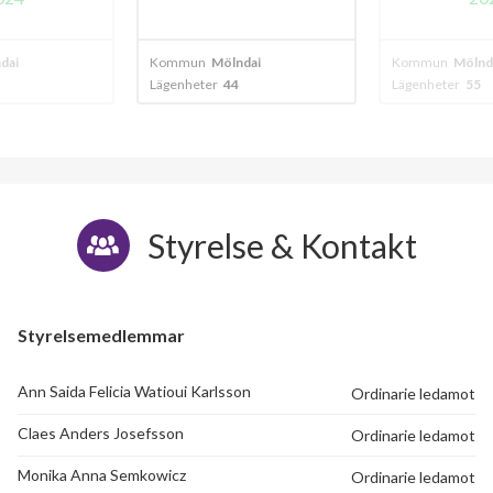
dal
Kommun
Mölndal
Kommun
Mölnd
Lägenheter
44
Lägenheter
55
Styrelse & Kontakt
Styrelsemedlemmar
Ann Saida Felicia Watioui Karlsson
Ordinarie ledamot
Claes Anders Josefsson
Ordinarie ledamot
Monika Anna Semkowicz
Ordinarie ledamot