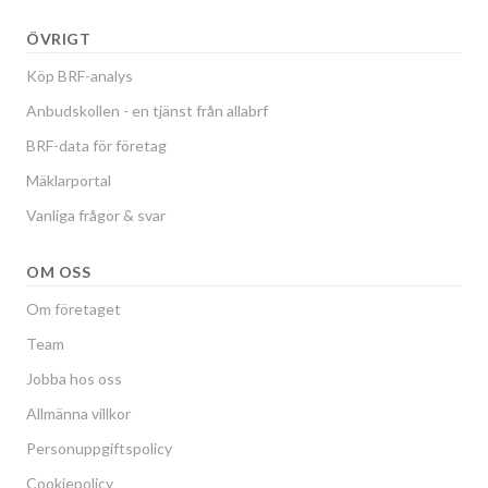
ÖVRIGT
Köp BRF-analys
Anbudskollen - en tjänst från allabrf
BRF-data för företag
Mäklarportal
Vanliga frågor & svar
OM OSS
Om företaget
Team
Jobba hos oss
Allmänna villkor
Personuppgiftspolicy
Cookiepolicy