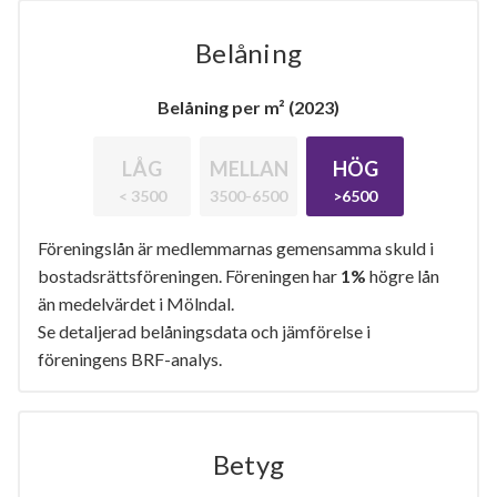
Belåning
Belåning per m² (2023)
LÅG
MELLAN
HÖG
< 3500
3500-6500
>6500
Föreningslån är medlemmarnas gemensamma skuld i
bostadsrättsföreningen. Föreningen har
1%
högre lån
än medelvärdet i Mölndal.
Se detaljerad belåningsdata och jämförelse i
föreningens BRF-analys.
Betyg