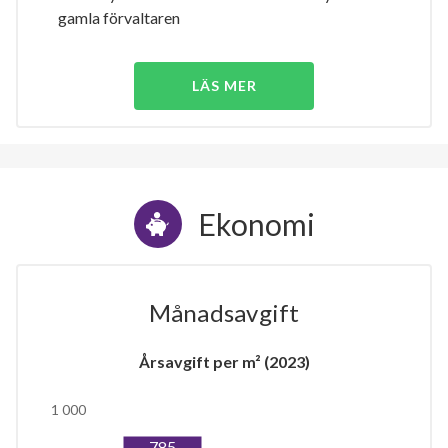
gamla förvaltaren
LÄS MER
Ekonomi
Månadsavgift
Årsavgift per m² (2023)
1 000
785