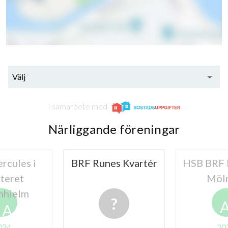
Välj
I samarbete med
Närliggande föreningar
rcules i
BRF Runes Kvartér
HSB BRF 
teret
Möl
nhielm
A
024
20