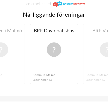
I samarbete med
Närliggande föreningar
n i Malmö
BRF Davidhallshus
BRF Va
mö
Kommun
Malmö
Kommun
Malm
Lägenheter
13
Lägenheter
12