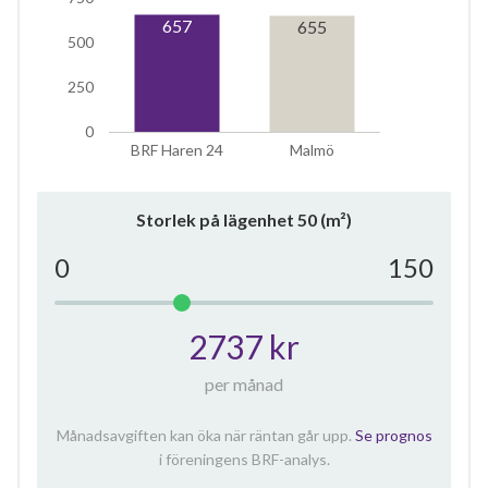
657
655
500
250
0
BRF Haren 24
Malmö
Storlek på lägenhet
50
(m²)
0
150
2737 kr
per månad
Månadsavgiften kan öka när räntan går upp.
Se prognos
i föreningens BRF-analys.