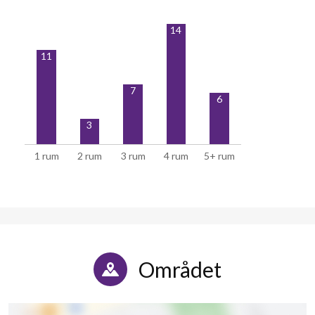
14
11
7
6
3
1 rum
2 rum
3 rum
4 rum
5+ rum
Området