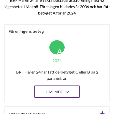
BRF Haren 24 är en äkta bostadsrättsförening med 42
lägenheter i Malmö. Föreningen bildades år 2006 och har fått
betyget A för år 2024
Föreningens betyg
A
2024
BRF Haren 24 har fått delbetyget
C
eller
B
på
2
parametrar.
LÄS MER
Sitter du i styrelsen?