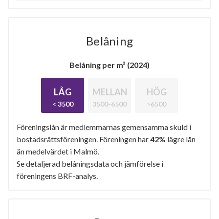
Belåning
Belåning per m² (2024)
LÅG
MELLAN
HÖG
< 3500
3500-6500
>6500
Föreningslån är medlemmarnas gemensamma skuld i
bostadsrättsföreningen. Föreningen har
42%
lägre lån
än medelvärdet i Malmö.
Se detaljerad belåningsdata och jämförelse i
föreningens BRF-analys.