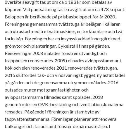
överlåtelseavgift tas ut om ca 1 183 kr som betalas av
köparen. Vid pantsättning tas en avgift ut om ca 473 kr/pant.
Beloppen är beräknade på prisbasbeloppet för år 2020.
Föreningens gemensamma tvättstuga är belägen i källaren
och utrustad med tre tvättmaskiner, en torktumlare och två
tork­skåp. Föreningen har en insynsskyddad innergård med
grönytor och planteringar. Cykelställ finns på gården.
Renoveringar 2008 målades fönstren utvändigt och
trapphusen renoverades. 2009 relinades avloppsstammar i
kök och elen renoverades 2011 renoverades tvättstugan.
2015 slutfördes tak- och vindsvåningsbygget, ny asfalt lades
på gården och de gemensamma utrymmen målades. 2016
putsades muren mot grannfastigheten och
avloppsstammarna filmades samt spolades. 2018
genomfördes en OVK-besiktning och ventilationskanalerna
rensades. Pågående i föreningen är stambyte av
tappvattenstammarna. Föreningen planerar att renovera
balkonger och fasad samt fönster de närmaste åren. I