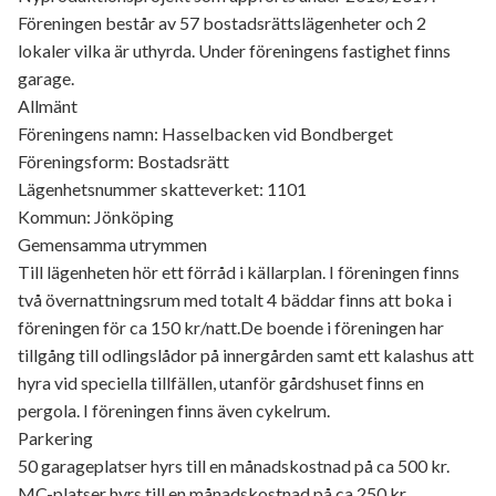
Föreningen består av 57 bostadsrättslägenheter och 2
lokaler vilka är uthyrda. Under föreningens fastighet finns
garage.
Allmänt
Föreningens namn: Hasselbacken vid Bondberget
Föreningsform: Bostadsrätt
Lägenhetsnummer skatteverket: 1101
Kommun: Jönköping
Gemensamma utrymmen
Till lägenheten hör ett förråd i källarplan. I föreningen finns
två övernattningsrum med totalt 4 bäddar finns att boka i
föreningen för ca 150 kr/natt.De boende i föreningen har
tillgång till odlingslådor på innergården samt ett kalashus att
hyra vid speciella tillfällen, utanför gårdshuset finns en
pergola. I föreningen finns även cykelrum.
Parkering
50 garageplatser hyrs till en månadskostnad på ca 500 kr.
MC-platser hyrs till en månadskostnad på ca 250 kr.