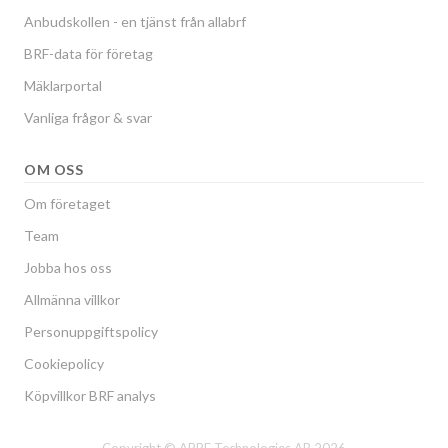
Anbudskollen - en tjänst från allabrf
BRF-data för företag
Mäklarportal
Vanliga frågor & svar
OM OSS
Om företaget
Team
Jobba hos oss
Allmänna villkor
Personuppgiftspolicy
Cookiepolicy
Köpvillkor BRF analys
Copyright © ABRF Technologies AB 2026