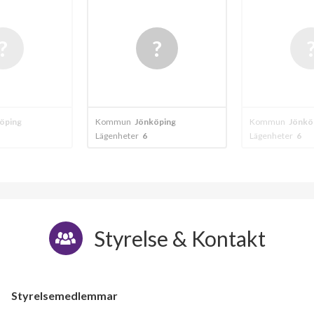
Vadm
öping
Kommun
Jönköping
Kommun
Jönkö
Lägenheter
6
Lägenheter
30
Styrelse & Kontakt
Styrelsemedlemmar