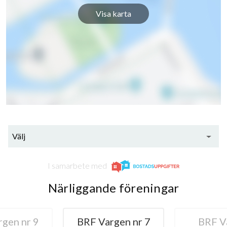
Visa karta
57
lägenheter
Välj
I samarbete med
Närliggande föreningar
gen nr 7
BRF Vargen
BRF B