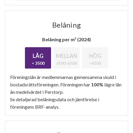
Belåning
Belåning per m² (2024)
LÅG
MELLAN
HÖG
< 3500
3500-6500
>6500
Föreningslån är medlemmarnas gemensamma skuld i
bostadsrättsföreningen. Föreningen har
100%
lägre lån
än medelvärdet i Perstorp.
Se detaljerad belåningsdata och jämförelse i
föreningens BRF-analys.