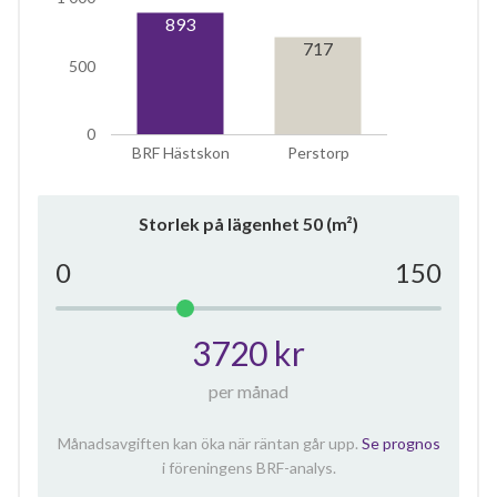
893
717
500
0
BRF Hästskon
Perstorp
Storlek på lägenhet
50
(m²)
0
150
3720 kr
per månad
Månadsavgiften kan öka när räntan går upp.
Se prognos
i föreningens BRF-analys.