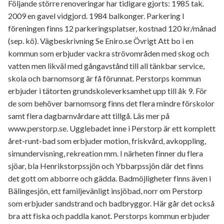
Följande större renoveringar har tidigare gjorts: 1985 tak.
2009 en gavel vidgjord. 1984 balkonger. Parkering I
föreningen finns 12 parkeringsplatser, kostnad 120 kr/månad
(sep. kö). Vägbeskrivning Se Eniro.se Övrigt Att bo i en
kommun som erbjuder vackra strövområden med skog och
vatten men likväl med gångavstånd till all tänkbar service,
skola och barnomsorg är få förunnat. Perstorps kommun
erbjuder i tätorten grundskoleverksamhet upp till åk 9. För
de som behöver barnomsorg finns det flera mindre förskolor
samt flera dagbarnvårdare att tillgå. Läs mer på
www.perstorp.se. Ugglebadet inne i Perstorp är ett komplett
året-runt-bad som erbjuder motion, friskvård, avkoppling,
simundervisning, rekreation mm. I närheten finner du flera
sjöar, bla Henrikstorpssjön och Ybbarpssjön där det finns
det gott om abborre och gädda. Badmöjligheter finns även i
Bälingesjön, ett familjevänligt insjöbad, norr om Perstorp
som erbjuder sandstrand och badbryggor. Här går det också
bra att fiska och paddla kanot. Perstorps kommun erbjuder