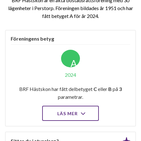
BRF Hästskon är en äkta bostadsrättsförening med 30
lägenheter i Perstorp. Föreningen bildades år 1951 och har
fått betyget A för år 2024
Föreningens betyg
A
2024
BRF Hästskon har fått delbetyget
C
eller
B
på
3
parametrar.
LÄS MER
Sitter du i styrelsen?