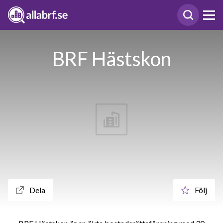
BRF Hästskon
Dela
Följ