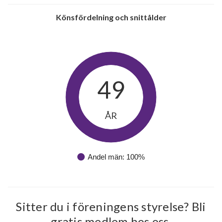
Könsfördelning och snittålder
49
ÅR
Andel män: 100%
30
Sitter du i föreningens styrelse? Bli
gratis medlem hos oss.