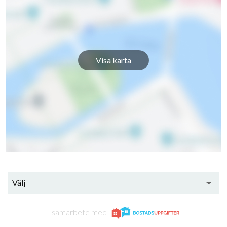
Visa karta
Välj
I samarbete med