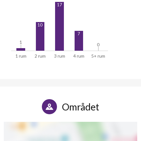
17
10
7
1
1
0
0
1 rum
2 rum
3 rum
4 rum
5+ rum
Området