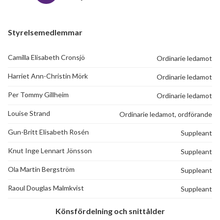
Styrelsemedlemmar
Camilla Elisabeth Cronsjö
Ordinarie ledamot
Harriet Ann-Christin Mörk
Ordinarie ledamot
Per Tommy Gillheim
Ordinarie ledamot
Louise Strand
Ordinarie ledamot, ordförande
Gun-Britt Elisabeth Rosén
Suppleant
Knut Inge Lennart Jönsson
Suppleant
Ola Martin Bergström
Suppleant
Raoul Douglas Malmkvist
Suppleant
Könsfördelning och snittålder