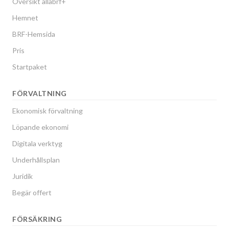
Översikt allabrf+
Hemnet
BRF-Hemsida
Pris
Startpaket
FÖRVALTNING
Ekonomisk förvaltning
Löpande ekonomi
Digitala verktyg
Underhållsplan
Juridik
Begär offert
FÖRSÄKRING