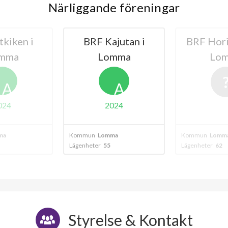
Närliggande föreningar
35
jutan i
BRF Horisonten i
BRF St
mma
Lomma
lägenheter
A
024
ma
Kommun
Lomma
Kommun
Lomm
Lägenheter
62
Lägenheter
35
Styrelse & Kontakt