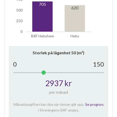
705
620
500
250
0
BRF Hebyhem
Heby
Storlek på lägenhet
50
(m²)
0
150
2937 kr
per månad
Månadsavgiften kan öka när räntan går upp.
Se prognos
i föreningens BRF-analys.