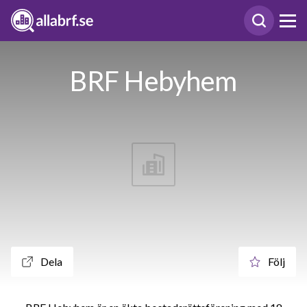
BRF Hebyhem
Dela
Följ