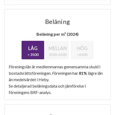
Belåning
Belåning per m² (2024)
LÅG
MELLAN
HÖG
< 3500
3500-6500
>6500
Föreningslån är medlemmarnas gemensamma skuld i
bostadsrättsföreningen. Föreningen har
81%
lägre lån
än medelvärdet i Heby.
Se detaljerad belåningsdata och jämförelse i
föreningens BRF-analys.