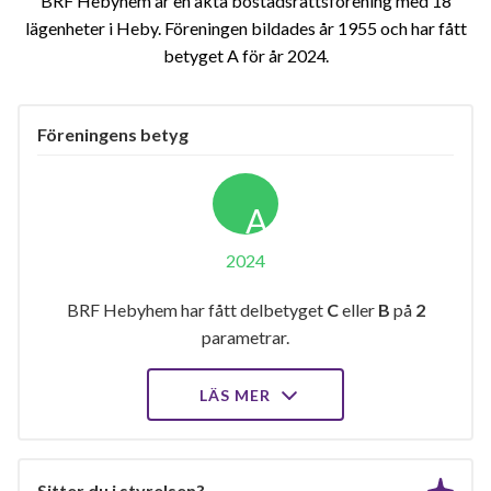
BRF Hebyhem är en äkta bostadsrättsförening med 18
lägenheter i Heby. Föreningen bildades år 1955 och har fått
betyget A för år 2024
Föreningens betyg
A
2024
BRF Hebyhem har fått delbetyget
C
eller
B
på
2
parametrar.
LÄS MER
Sitter du i styrelsen?