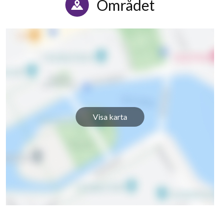
Området
Visa karta