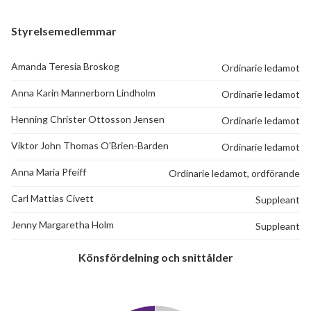
Heimdalsvägen 66
1
-
Styrelsemedlemmar
Heimdalsvägen 68
1
2
Amanda Teresia Broskog
Ordinarie ledamot
Heimdalsvägen 70
1
-
Anna Karin Mannerborn Lindholm
Ordinarie ledamot
Henning Christer Ottosson Jensen
Ordinarie ledamot
Viktor John Thomas O'Brien-Barden
Ordinarie ledamot
Anna Maria Pfeiff
Ordinarie ledamot, ordförande
Carl Mattias Civett
Suppleant
Jenny Margaretha Holm
Suppleant
Könsfördelning och snittålder