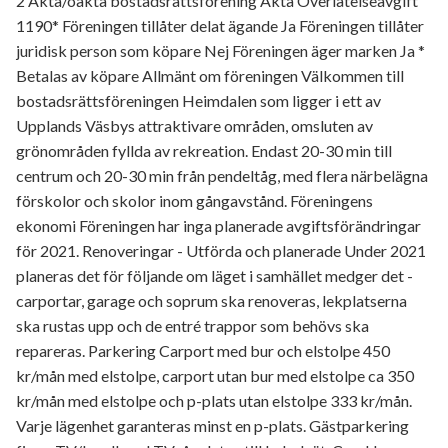
2 Äkta/oäkta bostadsrättsförening Äkta Överlåtelseavgift
1190* Föreningen tillåter delat ägande Ja Föreningen tillåter
juridisk person som köpare Nej Föreningen äger marken Ja *
Betalas av köpare Allmänt om föreningen Välkommen till
bostadsrättsföreningen Heimdalen som ligger i ett av
Upplands Väsbys attraktivare områden, omsluten av
grönområden fyllda av rekreation. Endast 20-30 min till
centrum och 20-30 min från pendeltåg, med flera närbelägna
förskolor och skolor inom gångavstånd. Föreningens
ekonomi Föreningen har inga planerade avgiftsförändringar
för 2021. Renoveringar - Utförda och planerade Under 2021
planeras det för följande om läget i samhället medger det -
carportar, garage och soprum ska renoveras, lekplatserna
ska rustas upp och de entré trappor som behövs ska
repareras. Parkering Carport med bur och elstolpe 450
kr/mån med elstolpe, carport utan bur med elstolpe ca 350
kr/mån med elstolpe och p-plats utan elstolpe 333 kr/mån.
Varje lägenhet garanteras minst en p-plats. Gästparkering