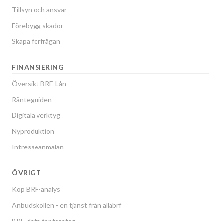
Tillsyn och ansvar
Förebygg skador
Skapa förfrågan
FINANSIERING
Översikt BRF-Lån
Ränteguiden
Digitala verktyg
Nyproduktion
Intresseanmälan
ÖVRIGT
Köp BRF-analys
Anbudskollen - en tjänst från allabrf
BRF-data för företag