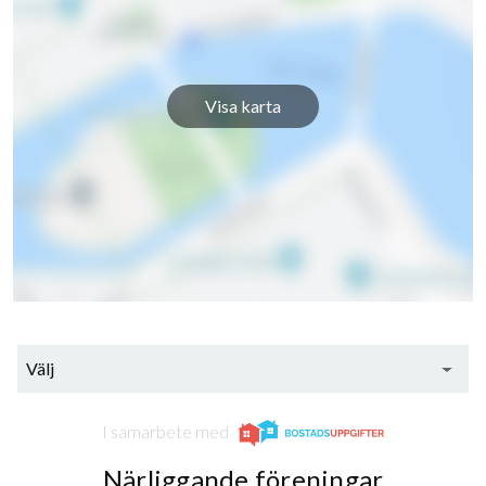
Heimdalsvägen 45
1
-
Heimdalsvägen 46
1
-
Visa karta
Heimdalsvägen 47
1
-
Heimdalsvägen 48
1
-
Heimdalsvägen 49
1
-
48
Heimdalsvägen 50
1
-
Heimdalsvägen 51
1
-
lägenheter
Välj
Heimdalsvägen 52
1
-
I samarbete med
Heimdalsvägen 53
1
-
Närliggande föreningar