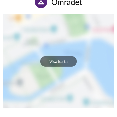
Området
Visa karta
9