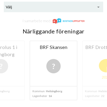
Välj
lägenheter
m²
I samarbete med
Närliggande föreningar
kansen
BRF Drottningsund
BRF Ca
B
2024
ingborg
Kommun
Helsingborg
Kommun
Helsi
Lägenheter
22
Lägenheter
16