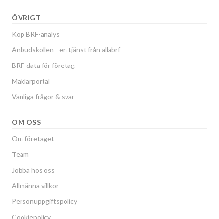
ÖVRIGT
Köp BRF-analys
Anbudskollen - en tjänst från allabrf
BRF-data för företag
Mäklarportal
Vanliga frågor & svar
OM OSS
Om företaget
Team
Jobba hos oss
Allmänna villkor
Personuppgiftspolicy
Cookiepolicy