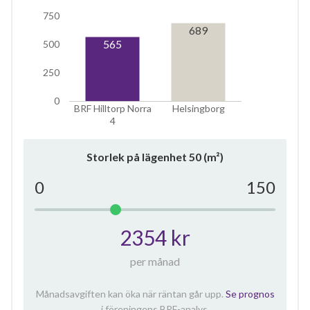
750
689
565
500
250
0
BRF Hilltorp Norra
Helsingborg
4
Storlek på lägenhet
50
(m²)
0
150
2354 kr
per månad
Månadsavgiften kan öka när räntan går upp.
Se prognos
i föreningens BRF-analys.