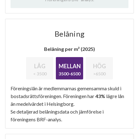
Belåning
Belåning per m² (2025)
LÅG
MELLAN
HÖG
< 3500
3500-6500
>6500
Föreningslån är medlemmarnas gemensamma skuld i
bostadsrättsföreningen. Föreningen har
43%
lägre lån
än medelvärdet i Helsingborg.
Se detaljerad belåningsdata och jämförelse i
föreningens BRF-analys.