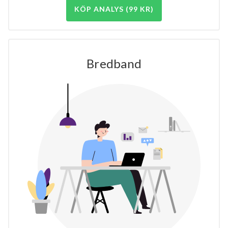
KÖP ANALYS (99 KR)
Bredband