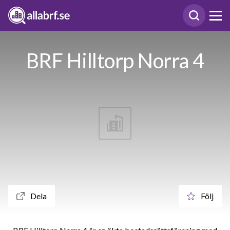
BRF Hilltorp Norra 4
Dela
Följ