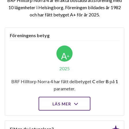
BRF Hilltorp Norra 4 är en äkta bostadsrättsförening med
10 lägenheter i Helsingborg. Föreningen bildades år 1982
och har fått betyget A+ för år 2025
Föreningens betyg
A
+
2025
BRF Hilltorp Norra 4 har fått delbetyget
C
eller
B
på
1
parameter.
LÄS MER
Sitter du i styrelsen?