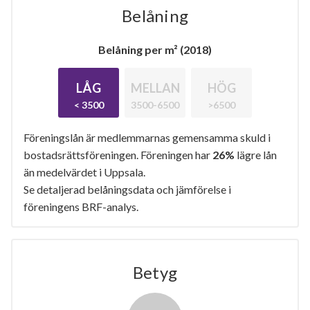
Belåning
Belåning per m² (2018)
LÅG
MELLAN
HÖG
< 3500
3500-6500
>6500
Föreningslån är medlemmarnas gemensamma skuld i
bostadsrättsföreningen. Föreningen har
26%
lägre lån
än medelvärdet i Uppsala.
Se detaljerad belåningsdata och jämförelse i
föreningens BRF-analys.
Betyg