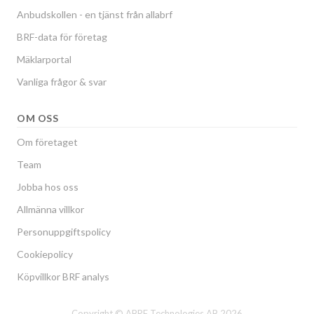
Anbudskollen - en tjänst från allabrf
BRF-data för företag
Mäklarportal
Vanliga frågor & svar
OM OSS
Om företaget
Team
Jobba hos oss
Allmänna villkor
Personuppgiftspolicy
Cookiepolicy
Köpvillkor BRF analys
Copyright © ABRF Technologies AB 2026