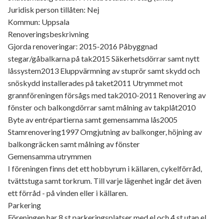
Juridisk person tillåten: Nej
Kommun: Uppsala
Renoveringsbeskrivning
Gjorda renoveringar: 2015-2016 Påbyggnad
stegar/gåbalkarna på tak2015 Säkerhetsdörrar samt nytt
låssystem2013 Eluppvärmning av stuprör samt skydd och
snöskydd installerades på taket2011 Utrymmet mot
grannföreningen försågs med tak2010-2011 Renovering av
fönster och balkongdörrar samt målning av takplåt2010
Byte av entrépartierna samt gemensamma lås2005
Stamrenovering1997 Omgjutning av balkonger, höjning av
balkongräcken samt målning av fönster
Gemensamma utrymmen
I föreningen finns det ett hobbyrum i källaren, cykelförråd,
tvättstuga samt torkrum. Till varje lägenhet ingår det även
ett förråd - på vinden eller i källaren.
Parkering
Föreningen har 8 st parkeringsplatser med el och 4 st utan el.