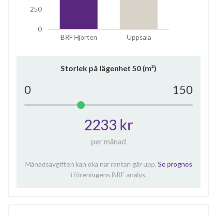
250
0
BRF Hjorten
Uppsala
Storlek på lägenhet
50
(m²)
0
150
2233 kr
per månad
Månadsavgiften kan öka när räntan går upp.
Se prognos
i föreningens BRF-analys.