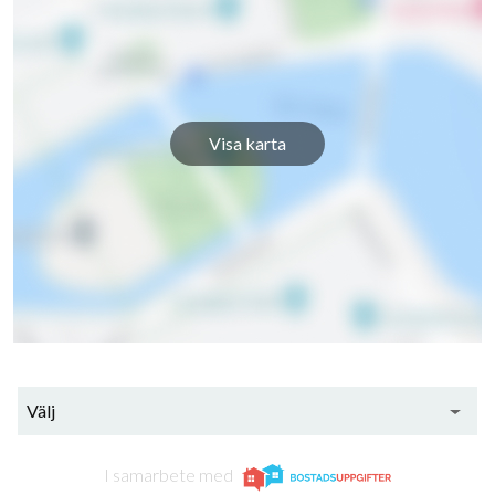
Visa karta
Välj
I samarbete med