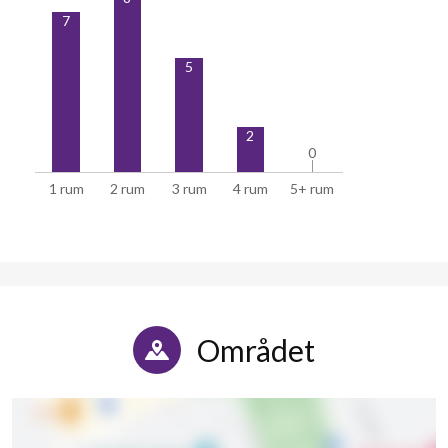
7
5
2
0
0
1 rum
2 rum
3 rum
4 rum
5+ rum
Området