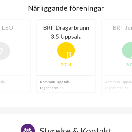
Närliggande föreningar
 LEO
BRF Dragarbrunn
BRF Je
3:5 Uppsala
B
2024
20
ala
Kommun
Uppsala
Kommun
Uppsa
Lägenheter
11
Lägenheter
51
Styrelse & Kontakt