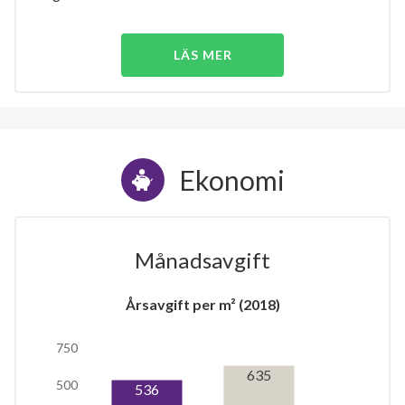
LÄS MER
Ekonomi
Månadsavgift
Årsavgift per m² (2018)
750
635
500
536