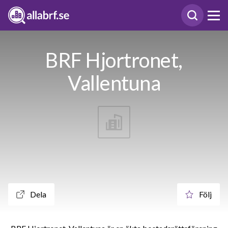
BRF Hjortronet,
Vallentuna
Dela
Följ