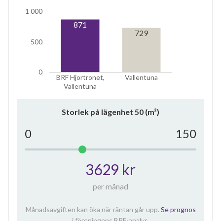
1 000
871
729
500
0
BRF Hjortronet,
Vallentuna
Vallentuna
Storlek på lägenhet
50
(m²)
0
150
3629 kr
per månad
Månadsavgiften kan öka när räntan går upp.
Se prognos
i föreningens BRF-analys.