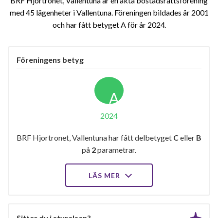
BRF Hjortronet, Vallentuna är en äkta bostadsrättsförening
med 45 lägenheter i Vallentuna. Föreningen bildades år 2001
och har fått betyget A för år 2024
Föreningens betyg
A
2024
BRF Hjortronet, Vallentuna har fått delbetyget
C
eller
B
på
2
parametrar.
LÄS MER
Sitter du i styrelsen?