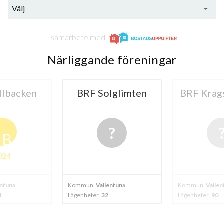
Välj
I samarbete med
Närliggande föreningar
llbacken
BRF Solglimten
BRF Krags
B
024
entuna
Kommun
Vallentuna
Kommun
Vallen
1
Lägenheter
32
Lägenheter
90