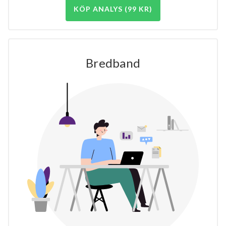
KÖP ANALYS (99 KR)
Bredband