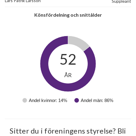
Lars Patrik Larsson
Suppleant
Könsfördelning och snittålder
52
ÅR
Andel kvinnor: 14%
Andel män: 86%
Sitter du i föreningens styrelse? Bli