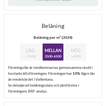
Belåning
Belåning per m² (2024)
LÅG
MELLAN
HÖG
< 3500
3500-6500
>6500
Föreningslån är medlemmarnas gemensamma skuld i
bostadsrättsföreningen. Föreningen har
10%
lägre lån
än medelvärdet i Vallentuna.
Se detaljerad belåningsdata och jämförelse i
föreningens BRF-analys.