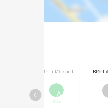
illåbo nr 1
BRF Lillå Ängar
BRF 
A
2024