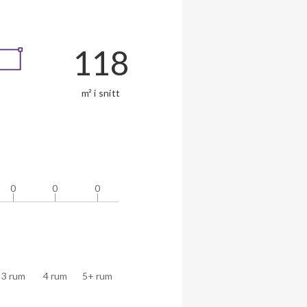
118
m² i snitt
0
0
0
0
0
0
3 rum
4 rum
5+ rum