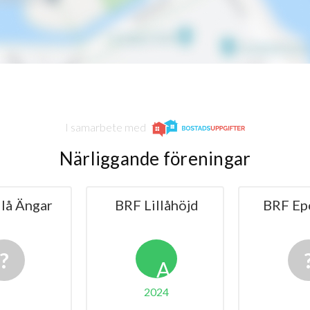
I samarbete med
Närliggande föreningar
Lillåhöjd
BRF Eposten 8
BRF K
A
2024