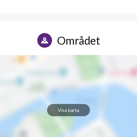
Området
Visa karta