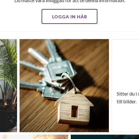
Du måste vara inloggad för att se denna information.
LOGGA IN HÄR
Sitter du i
till bilder.