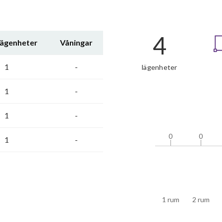
4
lägenheter
Våningar
1
-
lägenheter
1
-
1
-
0
0
0
0
1
-
1 rum
2 rum