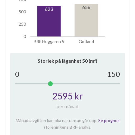
656
623
500
250
0
BRF Huggaren 5
Gotland
Storlek på lägenhet
50
(m²)
0
150
2595 kr
per månad
Månadsavgiften kan öka när räntan går upp.
Se prognos
i föreningens BRF-analys.