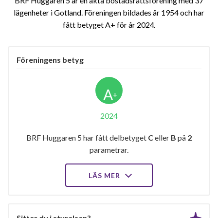
BRF Huggaren 5 är en äkta bostadsrättsförening med 37
lägenheter i Gotland. Föreningen bildades år 1954 och har
fått betyget A+ för år 2024
Föreningens betyg
A
+
2024
BRF Huggaren 5 har fått delbetyget
C
eller
B
på
2
parametrar.
LÄS MER
Sitter du i styrelsen?