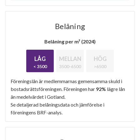
Belåning
Belåning per m² (2024)
LÅG
MELLAN
HÖG
< 3500
3500-6500
>6500
Föreningslån är medlemmarnas gemensamma skuld i
bostadsrättsföreningen. Föreningen har
92%
lägre lån
än medelvärdet i Gotland.
Se detaljerad belåningsdata och jämförelse i
föreningens BRF-analys.