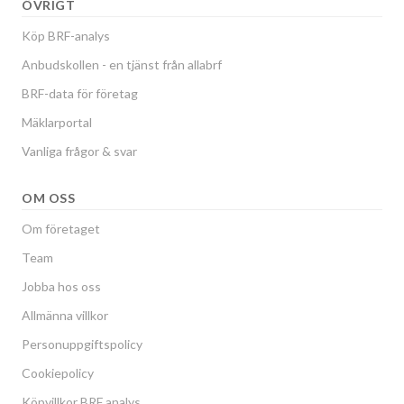
ÖVRIGT
Köp BRF-analys
Anbudskollen - en tjänst från allabrf
BRF-data för företag
Mäklarportal
Vanliga frågor & svar
OM OSS
Om företaget
Team
Jobba hos oss
Allmänna villkor
Personuppgiftspolicy
Cookiepolicy
Köpvillkor BRF analys