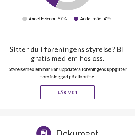
Andel kvinnor: 57%
Andel män: 43%
37
lägenheter
Sitter du i föreningens styrelse? Bli
gratis medlem hos oss.
Styrelsemedlemmar kan uppdatera föreningens uppgifter
som inloggad på allabrf.se.
LÄS MER
Dokument