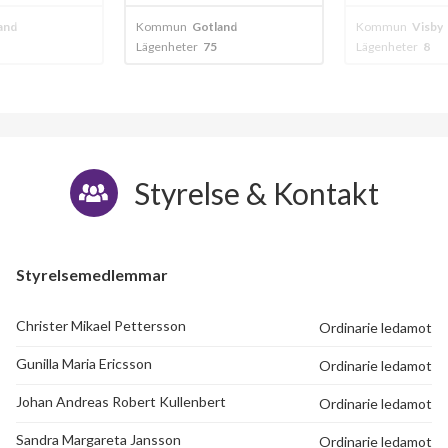
and
Kommun
Gotland
Kommun
Visby
Lägenheter
75
Lägenheter
8
Styrelse & Kontakt
Styrelsemedlemmar
Christer Mikael Pettersson
Ordinarie ledamot
Gunilla Maria Ericsson
Ordinarie ledamot
Johan Andreas Robert Kullenbert
Ordinarie ledamot
Sandra Margareta Jansson
Ordinarie ledamot