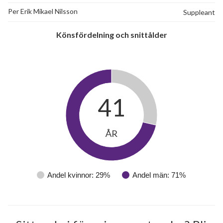
Per Erik Mikael Nilsson
Suppleant
Könsfördelning och snittålder
41
ÅR
Andel kvinnor: 29%
Andel män: 71%