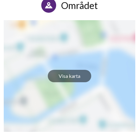
Området
Visa karta