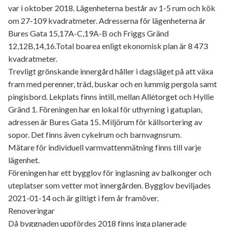
var i oktober 2018. Lägenheterna består av 1-5 rum och kök
om 27-109 kvadratmeter. Adresserna för lägenheterna är
Bures Gata 15,17A-C,19A-B och Friggs Gränd
12,12B,14,16.Total boarea enligt ekonomisk plan är 8 473
kvadratmeter.
Trevligt grönskande innergård håller i dagsläget på att växa
fram med perenner, träd, buskar och en lummig pergola samt
pingisbord. Lekplats finns intill, mellan Allétorget och Hyllie
Gränd 1. Föreningen har en lokal för uthyrning i gatuplan,
adressen är Bures Gata 15. Miljörum för källsortering av
sopor. Det finns även cykelrum och barnvagnsrum.
Mätare för individuell varmvattenmätning finns till varje
lägenhet.
Föreningen har ett bygglov för inglasning av balkonger och
uteplatser som vetter mot innergården. Bygglov beviljades
2021-01-14 och är giltigt i fem år framöver.
Renoveringar
Då byggnaden uppfördes 2018 finns inga planerade