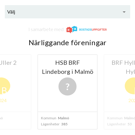
Välj
I samarbete med
Närliggande föreningar
 BRF
BRF Hyllie Allé i
BRF Bou
g i Malmö
Hyllie
B
2024
mö
Kommun
Malmö
Kommun
Malm
5
Lägenheter
53
Lägenheter
42