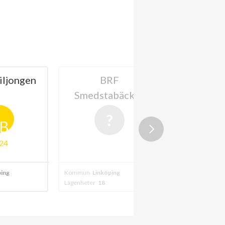
iljongen
BRF
BRF iVa
Smedstabäcken
Vallas
B
24
ping
Kommun
Linköping
Kommun
Linköpi
Lägenheter
18
Lägenheter
21