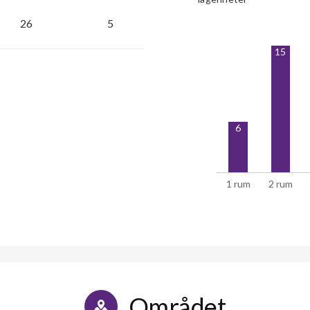
26
5
15
6
1 rum
2 rum
Området