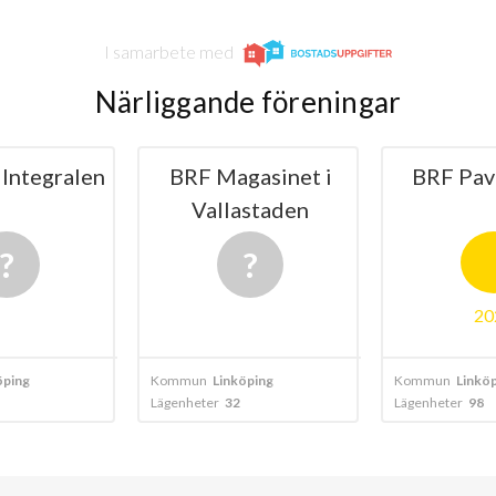
I samarbete med
Närliggande föreningar
 Integralen
BRF Magasinet i
BRF Pav
Vallastaden
20
öping
Kommun
Linköping
Kommun
Linkö
Lägenheter
32
Lägenheter
98