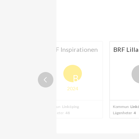
lp Lodge
BRF Inspirationen
BRF Lilla
B
2024
köping
Kommun
Linköping
Kommun
Link
0
Lägenheter
48
Lägenheter
4