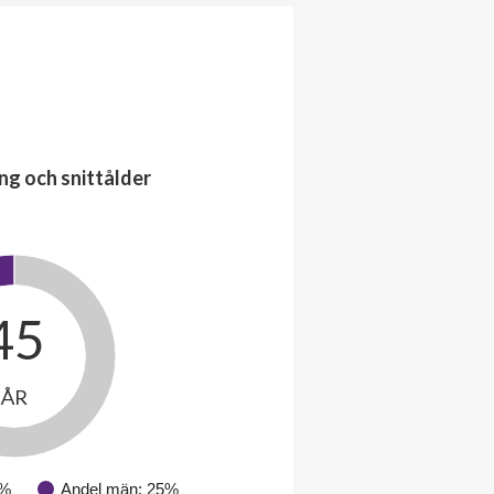
ng och snittålder
45
ÅR
5%
Andel män: 25%