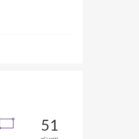
51
m² i snitt