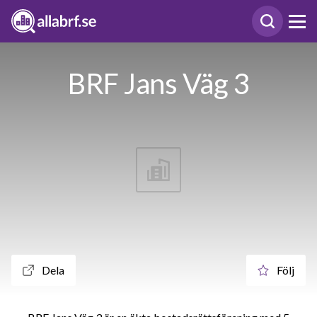
BRF Jans Väg 3
Dela
Följ