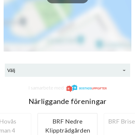
Välj
I samarbete med
Närliggande föreningar
Nedre
BRF Brisen i Askim
HSB BR
ädgården
Stom i 