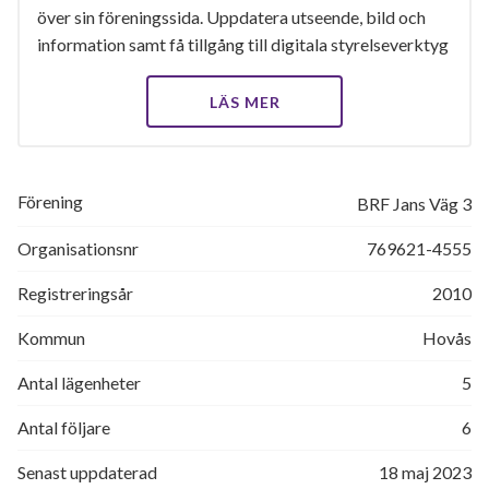
över sin föreningssida. Uppdatera utseende, bild och
information samt få tillgång till digitala styrelseverktyg
LÄS MER
Förening
BRF Jans Väg 3
Organisationsnr
769621-4555
Registreringsår
2010
Kommun
Hovås
Antal lägenheter
5
Antal följare
6
Senast uppdaterad
18 maj 2023