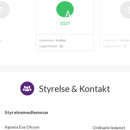
A
025
m
Kommun
Askim
Kommun
Göteb
Lägenheter
19
Lägenheter
224
Styrelse & Kontakt
Styrelsemedlemmar
Agneta Eva Olsson
Ordinarie ledamot