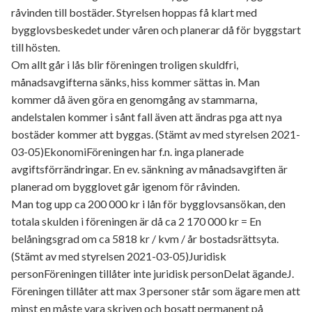
råvinden till bostäder. Styrelsen hoppas få klart med
bygglovsbeskedet under våren och planerar då för byggstart
till hösten.
Om allt går i lås blir föreningen troligen skuldfri,
månadsavgifterna sänks, hiss kommer sättas in. Man
kommer då även göra en genomgång av stammarna,
andelstalen kommer i sånt fall även att ändras pga att nya
bostäder kommer att byggas. (Stämt av med styrelsen 2021-
03-05)EkonomiFöreningen har f.n. inga planerade
avgiftsförrändringar. En ev. sänkning av månadsavgiften är
planerad om bygglovet går igenom för råvinden.
Man tog upp ca 200 000 kr i lån för bygglovsansökan, den
totala skulden i föreningen är då ca 2 170 000 kr = En
belåningsgrad om ca 5818 kr / kvm / år bostadsrättsyta.
(Stämt av med styrelsen 2021-03-05)Juridisk
personFöreningen tillåter inte juridisk personDelat ägandeJ.
Föreningen tillåter att max 3 personer står som ägare men att
minst en måste vara skriven och bosatt permanent på