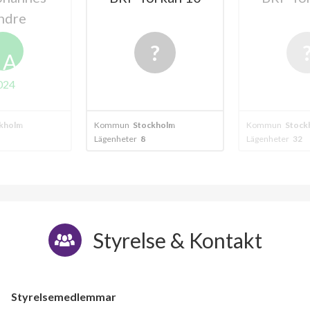
lägenheter
kholm
Kommun
Stockholm
Kommun
Stock
Lägenheter
32
Lägenheter
19
Styrelse & Kontakt
Styrelsemedlemmar