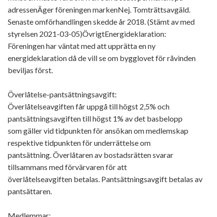
adressenÄger föreningen markenNej. Tomträttsavgäld.
Senaste omförhandlingen skedde år 2018. (Stämt av med
styrelsen 2021-03-05)ÖvrigtEnergideklaration:
Föreningen har väntat med att upprätta en ny
energideklaration då de vill se om bygglovet för råvinden
beviljas först.
Överlåtelse-pantsättningsavgift:
Överlåtelseavgiften får uppgå till högst 2,5% och
pantsättningsavgiften till högst 1% av det basbelopp
som gäller vid tidpunkten för ansökan om medlemskap
respektive tidpunkten för underrättelse om
pantsättning. Överlåtaren av bostadsrätten svarar
tillsammans med förvärvaren för att
överlåtelseavgiften betalas. Pantsättningsavgift betalas av
pantsättaren.
Medlemmar: