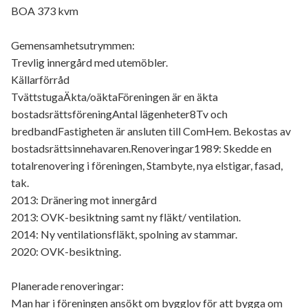
BOA 373 kvm
Gemensamhetsutrymmen:
Trevlig innergård med utemöbler.
Källarförråd
TvättstugaÄkta/oäktaFöreningen är en äkta
bostadsrättsföreningAntal lägenheter8Tv och
bredbandFastigheten är ansluten till ComHem. Bekostas av
bostadsrättsinnehavaren.Renoveringar1989: Skedde en
totalrenovering i föreningen, Stambyte, nya elstigar, fasad,
tak.
2013: Dränering mot innergård
2013: OVK-besiktning samt ny fläkt/ ventilation.
2014: Ny ventilationsfläkt, spolning av stammar.
2020: OVK-besiktning.
Planerade renoveringar:
Man har i föreningen ansökt om bygglov för att bygga om