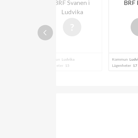
Målaren
BRF Svanen i
BRF 
Ludvika
A
+
2024
vika
Kommun
Ludvika
Kommun
Ludv
7
Lägenheter
15
Lägenheter
17