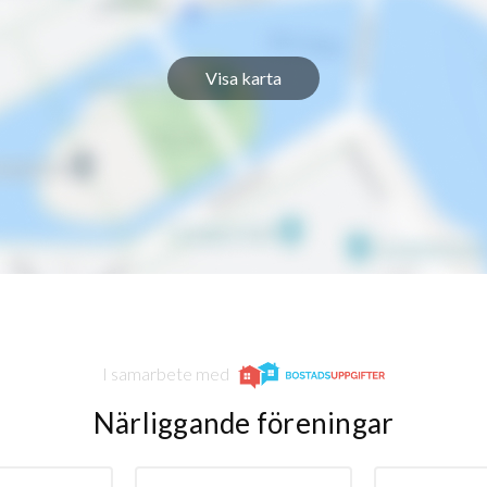
Visa karta
I samarbete med
Närliggande föreningar