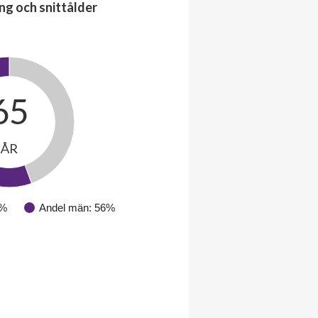
ng och snittålder
65
ÅR
4%
Andel män: 56%