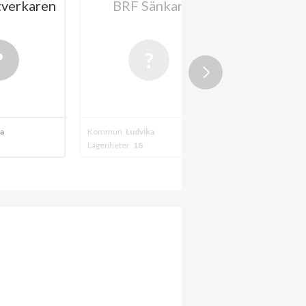
verkaren
BRF Sänkan
HSB BRF 
i Lud
A
202
a
Kommun
Ludvika
Kommun
Ludvika
Lägenheter
18
Lägenheter
124