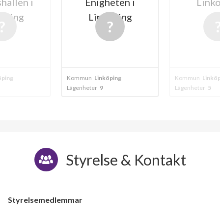
hallen i
Enigheten i
Link
öping
Linköping
öping
Kommun
Linköping
Kommun
Linkö
Lägenheter
9
Lägenheter
5
Styrelse & Kontakt
Styrelsemedlemmar