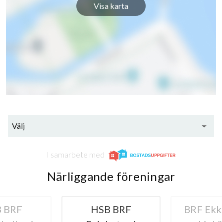
Visa karta
Välj
I samarbete med
Närliggande föreningar
 BRF
HSB BRF
BRF Ekki