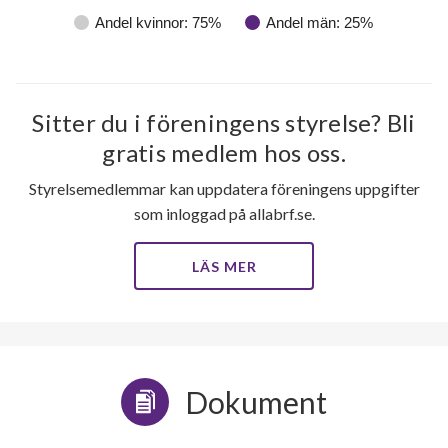
Andel kvinnor: 75%
Andel män: 25%
Sitter du i föreningens styrelse? Bli
gratis medlem hos oss.
Styrelsemedlemmar kan uppdatera föreningens uppgifter
som inloggad på allabrf.se.
LÄS MER
12
lägenheter
m²
Dokument