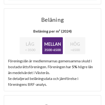
Belåning
Belåning per m² (2024)
LÅG
MELLAN
HÖG
< 3500
3500-6500
>6500
Föreningslån är medlemmarnas gemensamma skuld i
bostadsrättsföreningen. Föreningen har
5%
högre lån
än medelvärdet i Västerås.
Se detaljerad belåningsdata och jämförelse i
föreningens BRF-analys.