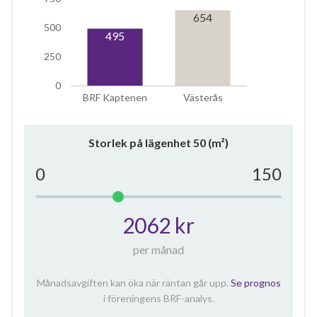
654
500
495
250
0
BRF Kaptenen
Västerås
Storlek på lägenhet
50
(m²)
0
150
2062 kr
per månad
Månadsavgiften kan öka när räntan går upp.
Se prognos
i föreningens BRF-analys.