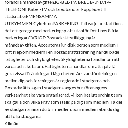
förändra månadsavgiften.KABEL-TV/BREDBAND/IP-
TELEFONI:Kabel-TV och bredband är kopplade till
stadsnät.GEMENSAMMA
UTRYMMEN:CykelrumPARKERING: Till varje bostad finns
det ett garage med parkeringsplats utanför.Det finns 8 fria
parkeringarÖVRIGT:Bostadsrättstillägg ingår i
månadsavgiften. Accepteras juridisk person som medlem i
brf: NejSom medlem i en bostadsrättsförening har du både
rättigheter och skyldigheter. Skyldigheterna handlar om att
vårda och sköta om. Rättigheterna handlar om att själv få
göra vissa förändringar i lägenheten. Ansvarsfördelningen
mellan dig och föreningen är reglerade i stadgarna och
Bostadsrättslagen.I stadgarna anges hur föreningens
verksamhet ska vara organiserad, vilken beslutsordning som
ska gälla och vilka krav som ställs på dig som medlem. Ta del
av stadgarna innan du blir medlem. Som medlem åtar du dig
att följa stadgarna.
Allmänt