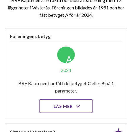
BRF Kaptenen är en äkta bostadsrättsförening med 12
lägenheter i Västerås. Föreningen bildades år 1991 och har
fått betyget A för år 2024
Föreningens betyg
A
2024
BRF Kaptenen har fått delbetyget
C
eller
B
på
1
parameter.
LÄS MER
Sitter du i styrelsen?