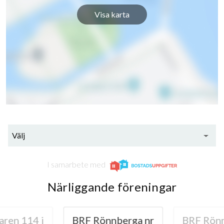
Visa karta
Välj
I samarbete med
Närliggande föreningar
ren 114 i
BRF Rönnberga nr
BRF Rönn