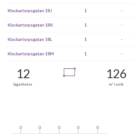
Klockartorpsgatan 18J
1
-
Klockartorpsgatan 18K
1
-
Klockartorpsgatan 18L
1
-
Klockartorpsgatan 18M
1
-
0
0
0
0
0
0
0
0
0
0