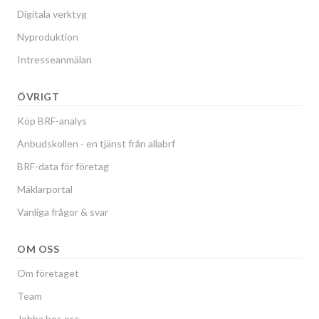
Digitala verktyg
Nyproduktion
Intresseanmälan
ÖVRIGT
Köp BRF-analys
Anbudskollen - en tjänst från allabrf
BRF-data för företag
Mäklarportal
Vanliga frågor & svar
OM OSS
Om företaget
Team
Jobba hos oss