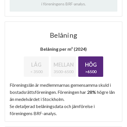
i föreningens BRF-analys.
Belåning
Belåning per m² (2024)
LÅG
MELLAN
HÖG
< 3500
3500-6500
>6500
Föreningslån är medlemmarnas gemensamma skuld i
bostadsrättsföreningen. Föreningen har
28%
högre lån
än medelvärdet i Stockholm.
Se detaljerad belåningsdata och jämförelse i
föreningens BRF-analys.