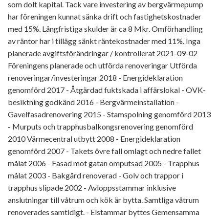
som dolt kapital. Tack vare investering av bergvärmepump
har föreningen kunnat sänka drift och fastighetskostnader
med 15%. Långfristiga skulder är ca 8 Mkr. Omförhandling
av räntor har i tillägg sänkt räntekostnader med 11%. Inga
planerade avgiftsförändringar / kontrollerat 2021-09-02
Föreningens planerade och utförda renoveringar Utförda
renoveringar/investeringar 2018 - Energideklaration
genomförd 2017 - Åtgärdad fuktskada i affärslokal - OVK-
besiktning godkänd 2016 - Bergvärmeinstallation -
Gavelfasadrenovering 2015 - Stamspolning genomförd 2013
- Murputs och trapphusbalkongsrenovering genomförd
2010 Värmecentral utbytt 2008 - Energideklaration
genomförd 2007 - Takets övre fall omlagt och nedre fallet
målat 2006 - Fasad mot gatan omputsad 2005 - Trapphus
målat 2003 - Bakgård renoverad - Golv och trappor i
trapphus slipade 2002 - Avloppsstammar inklusive
anslutningar till våtrum och kök är bytta. Samtliga våtrum
renoverades samtidigt. - Elstammar byttes Gemensamma