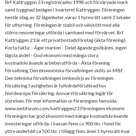
Brf Kattryggen 23 registrerades 1998 och förvärvade mark
samt byggnad belägen i kvarteret Kattryggen. Föreningen
består idag av 32 lägenheter, varav 1 hyresrätt samt 2 lokaler
för uthyrning. Föreningen är stabil och välskött med alla
större renoveringar utförda i samband med förvärvet. Brf
Kattryggen 23 är ett privatbostadsföretag (äkta förening).
Korta fakta: - Äger marken - Delat ägande godkänns, ingen
lägsta andel - God ekonomi med många stora
kostnadskrävande arbeten utförda - Äkta förening
Förvaltning Den ekonomiska förvaltningen sköts av MBF.
Den tekniska förvaltningen ombesörjs av föreningen.
Försäkring Fastigheten är fullvärdeförsäkrad hos
Nordeuropa Försäkring. Ansvarsförsäkring ingår för
styrelsen. För mer information se föreningens hemsida:
www.webforum.com/kattryggen23 Föreningens ekonomi
Föreningen har god ekonomi med många kostnadskrävande
investeringar utförda. I kassan finns ca 900 tkr, i fond för
yttre underhåll ca 500 tkr. I tillägg finns även 1 hyresrätt kvar