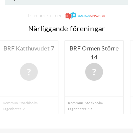
I samarbete med
Närliggande föreningar
huvudet 7
BRF Ormen Större
BRF Katt
14
kholm
Kommun
Stockholm
Kommun
Stock
Lägenheter
17
Lägenheter
9