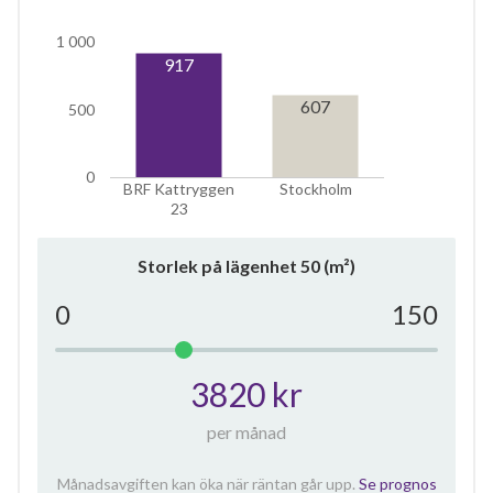
1 000
917
607
500
0
BRF Kattryggen
Stockholm
23
Storlek på lägenhet
50
(m²)
0
150
3820 kr
per månad
Månadsavgiften kan öka när räntan går upp.
Se prognos