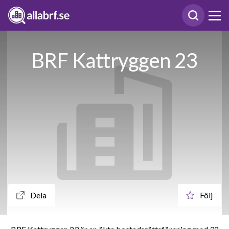
BRF Kattryggen 23
Dela
Följ