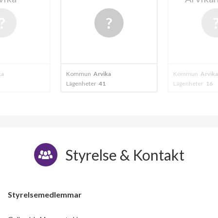
20
ka
Kommun
Arvika
Kommun
Arvika
Lägenheter
16
Lägenheter
24
Styrelse & Kontakt
Styrelsemedlemmar