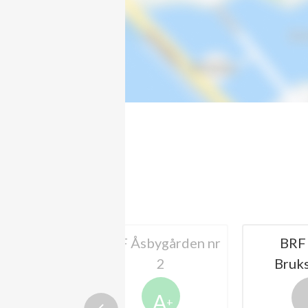
Åsbygården nr
BRF Länna
2
Bruksgårdar
Risi
A
+