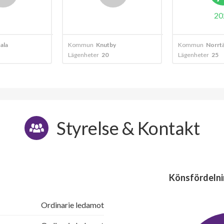
2024
Knutby
Kommun
Norrtälje
Kommun
K
r
20
Lägenheter
25
Styrelse & Kontakt
Könsfördelni
Ordinarie ledamot