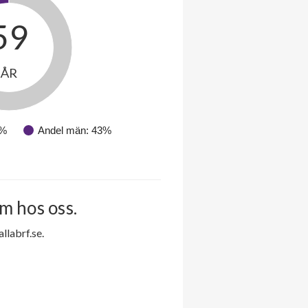
59
ÅR
7%
Andel män: 43%
m hos oss.
labrf.se.