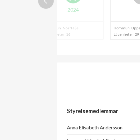
2024
n
Norrtälje
Kommun
Uppsala
Kommun
er
16
Lägenheter
29
Lägenhete
Styrelsemedlemmar
Anna Elisabeth Andersson