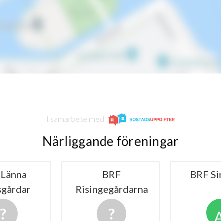
I samarbete med
Närliggande föreningar
BRF
BRF Siroccon
BRF B
ngegårdarna
A
+