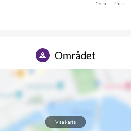
1 rum
2 rum
Området
Visa karta