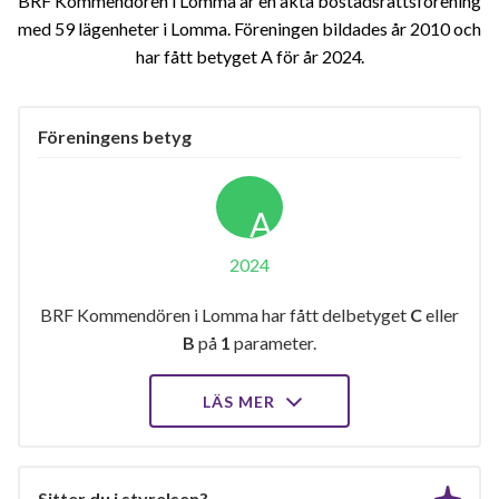
BRF Kommendören i Lomma är en äkta bostadsrättsförening
med 59 lägenheter i Lomma. Föreningen bildades år 2010 och
har fått betyget A för år 2024
Föreningens betyg
A
2024
BRF Kommendören i Lomma har fått delbetyget
C
eller
B
på
1
parameter.
LÄS MER
Sitter du i styrelsen?