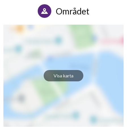
Området
Visa karta