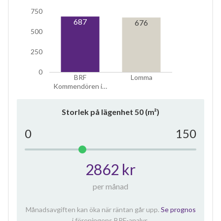
750
687
676
500
250
0
BRF
Lomma
Kommendören i…
Storlek på lägenhet
50
(m²)
0
150
2862 kr
per månad
Månadsavgiften kan öka när räntan går upp.
Se prognos
i föreningens BRF-analys.