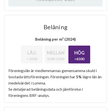
Belåning
Belåning per m² (2024)
LÅG
MELLAN
HÖG
< 3500
3500-6500
>6500
Föreningslån är medlemmarnas gemensamma skuld i
bostadsrättsföreningen. Föreningen har
5%
lägre lån än
medelvärdet i Lomma.
Se detaljerad belåningsdata och jämförelse i
föreningens BRF-analys.