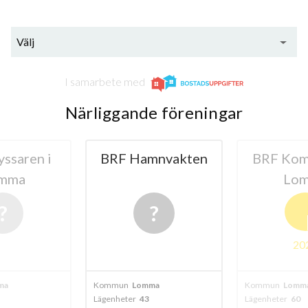
Välj
I samarbete med
Närliggande föreningar
ssaren i
BRF Hamnvakten
BRF Kom
mma
Lo
20
ma
Kommun
Lomma
Kommun
Lomm
Lägenheter
43
Lägenheter
60