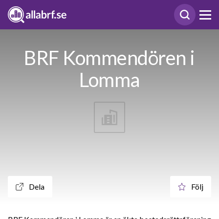
BRF Kommendören i
Lomma
Dela
Följ