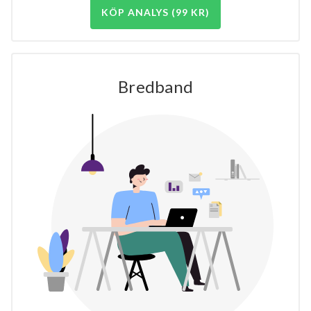
KÖP ANALYS (99 KR)
Bredband