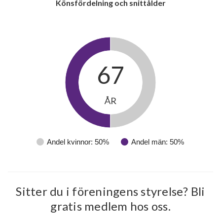
Könsfördelning och snittålder
7
lägenheter
m²
67
ÅR
Andel kvinnor: 50%
Andel män: 50%
Sitter du i föreningens styrelse? Bli
gratis medlem hos oss.