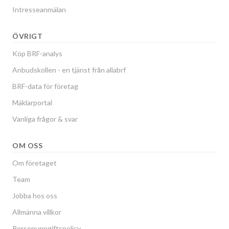
Intresseanmälan
ÖVRIGT
Köp BRF-analys
Anbudskollen - en tjänst från allabrf
BRF-data för företag
Mäklarportal
Vanliga frågor & svar
OM OSS
Om företaget
Team
Jobba hos oss
Allmänna villkor
Personuppgiftspolicy