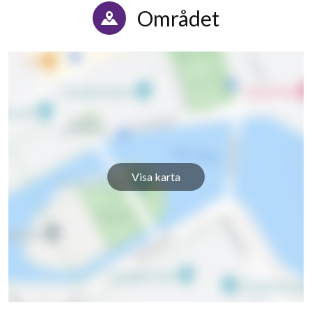
Området
Visa karta