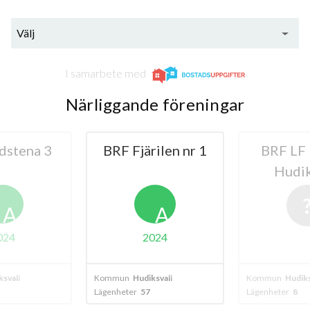
Välj
I samarbete med
Närliggande föreningar
ilen nr 1
BRF LF Huset i
BRF B
Hudiksvall
A
024
ksvall
Kommun
Hudiksvall
Kommun
Centra
Lägenheter
8
Lägenheter
21