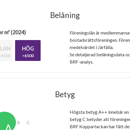
Belåning
r m² (2024)
Föreningslån är medlemmarna
bostadsrättsföreningen. Före
medelvärdet i Järfälla.
LAN
HÖG
Se detaljerad belåningsdata oc
-6500
>6500
BRF-analys.
Betyg
Högsta betyg A++ innebär en
betyg C betyder att föreninge
BRF Koppartackan har fått d