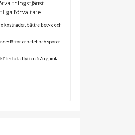
rvaltningstjänst.
tliga förvaltare!
re kostnader, bättre betyg och
Underlättar arbetet och sparar
sköter hela flytten från gamla