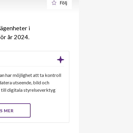
Följ
ägenheter i
för år 2024
n har möjlighet att ta kontroll
datera utseende, bild och
till digitala styrelseverktyg
S MER