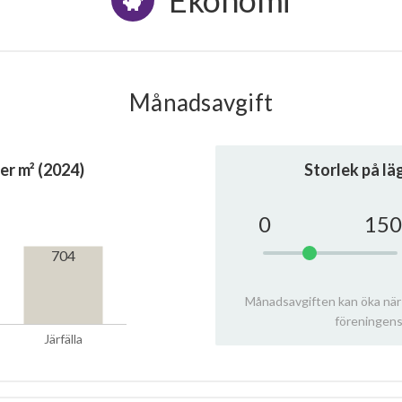
Ekonomi
Månadsavgift
er m² (2024)
Storlek på l
0
150
704
Månadsavgiften kan öka när
föreningens
Järfälla