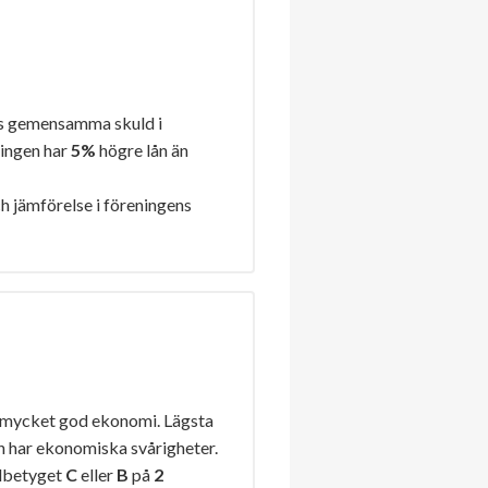
s gemensamma skuld i
ningen har
5%
högre lån än
h jämförelse i föreningens
 mycket god ekonomi. Lägsta
n har ekonomiska svårigheter.
elbetyget
C
eller
B
på
2