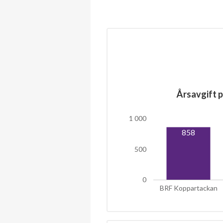
Årsavgift p
1 000
858
500
0
BRF Koppartackan