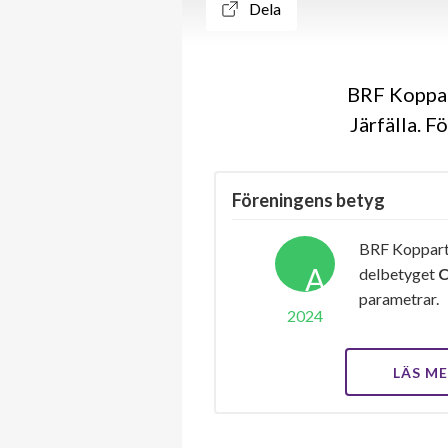
Dela
BRF Koppar
Järfälla. 
Föreningens betyg
BRF Koppart
A
delbetyget
parametrar.
2024
LÄS M