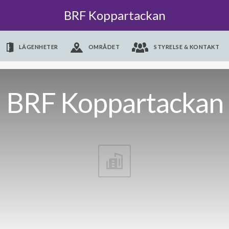
BRF Koppartackan
LÄGENHETER
OMRÅDET
STYRELSE & KONTAKT
BRF Koppartackan