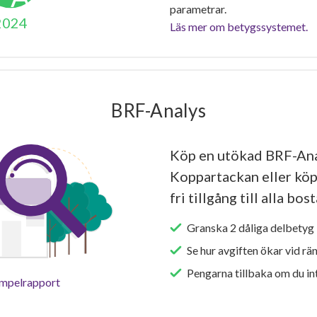
parametrar.
2024
Läs mer om betygssystemet.
BRF-Analys
Köp en utökad BRF-Ana
Koppartackan eller köp
fri tillgång till alla bo
Granska 2 dåliga delbetyg 
Se hur avgiften ökar vid rä
Pengarna tillbaka om du int
empelrapport