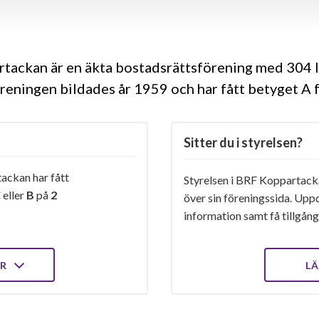
tackan är en äkta bostadsrättsförening med 304 l
Föreningen bildades år 1959 och har fått betyget A 
Sitter du i styrelsen?
ackan har fått
Styrelsen i BRF Koppartacka
C
eller
B
på
2
över sin föreningssida. Upp
information samt få tillgång 
ER
LÄ