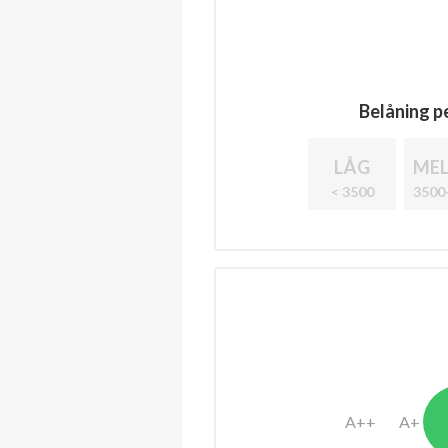
Belåning pe
LÅG
MEL
< 3500
3500