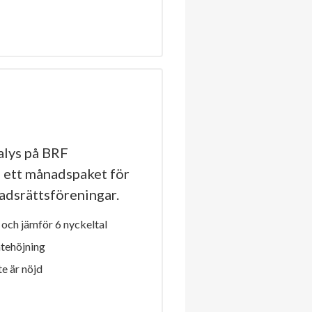
lys på BRF
 ett månadspaket för
stadsrättsföreningar.
och jämför 6 nyckeltal
ntehöjning
e är nöjd