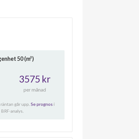
ägenhet
50
(m²)
3575 kr
per månad
 räntan går upp.
Se prognos
i
 BRF-analys.