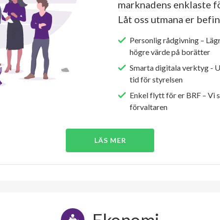
marknadens enklaste fö
Låt oss utmana er befin
Personlig rådgivning – Läg
högre värde på borätter
Smarta digitala verktyg - 
tid för styrelsen
Enkel flytt för er BRF – Vi 
förvaltaren
LÄS MER