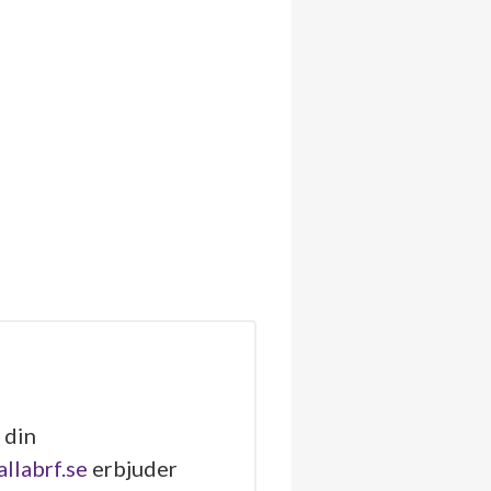
 din
allabrf.se
erbjuder