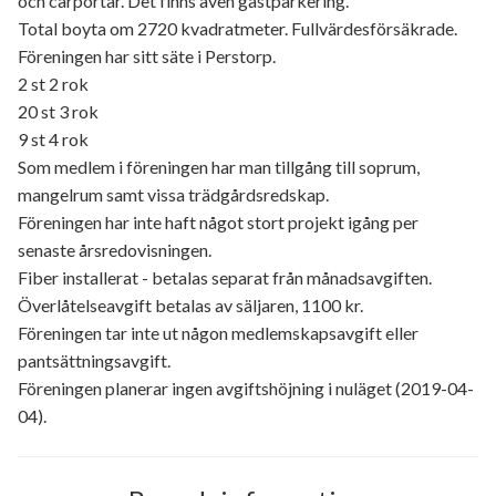
och carportar. Det finns även gästparkering.
Total boyta om 2720 kvadratmeter. Fullvärdesförsäkrade.
Föreningen har sitt säte i Perstorp.
2 st 2 rok
20 st 3 rok
9 st 4 rok
Som medlem i föreningen har man tillgång till soprum,
mangelrum samt vissa trädgårdsredskap.
Föreningen har inte haft något stort projekt igång per
senaste årsredovisningen.
Fiber installerat - betalas separat från månadsavgiften.
Överlåtelseavgift betalas av säljaren, 1100 kr.
Föreningen tar inte ut någon medlemskapsavgift eller
pantsättningsavgift.
Föreningen planerar ingen avgiftshöjning i nuläget (2019-04-
04).