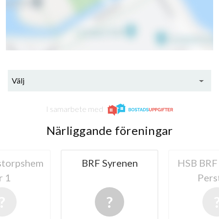
29
lägenheter
Välj
I samarbete med
Närliggande föreningar
storpshem
BRF Syrenen
HSB BRF 
r 1
Pers