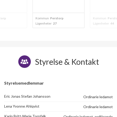
torp
Kommun
Perstorp
Kommun
Perst
Lägenheter
27
Lägenheter
44
Styrelse & Kontakt
Styrelsemedlemmar
Eric Jonas Stefan Johansson
Ordinarie ledamot
Lena Yvonne Ahlqvist
Ordinarie ledamot
Karin Britt-Marie Tornfalk
Ordinarie ledamot, ordförande