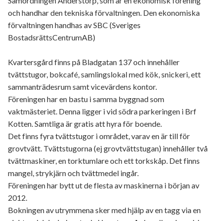
Samordningen Anderstorp, som är en ekonomisk förening
och handhar den tekniska förvaltningen. Den ekonomiska
förvaltningen handhas av SBC (Sveriges
BostadsrättsCentrumAB)
Kvartersgård finns på Bladgatan 137 och innehåller
tvättstugor, bokcafé, samlingslokal med kök, snickeri, ett
sammanträdesrum samt vicevärdens kontor.
Föreningen har en bastu i samma byggnad som
vaktmästeriet. Denna ligger i vid södra parkeringen i Brf
Kotten. Samtliga är gratis att hyra för boende.
Det finns fyra tvättstugor i området, varav en är till för
grovtvätt. Tvättstugorna (ej grovtvättstugan) innehåller två
tvättmaskiner, en torktumlare och ett torkskåp. Det finns
mangel, strykjärn och tvättmedel ingår.
Föreningen har bytt ut de flesta av maskinerna i början av
2012.
Bokningen av utrymmena sker med hjälp av en tagg via en