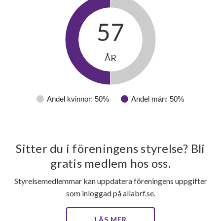
Bladgatan 109
1
-
57
Bladgatan 111
1
-
Bladgatan 113
1
-
ÅR
Bladgatan 115
1
-
Bladgatan 117
1
-
Andel kvinnor: 50%
Andel män: 50%
Bladgatan 119
1
2
Bladgatan 121
1
-
Sitter du i föreningens styrelse? Bli
gratis medlem hos oss.
Bladgatan 123
1
-
Styrelsemedlemmar kan uppdatera föreningens uppgifter
Bladgatan 125
1
-
som inloggad på allabrf.se.
Bladgatan 127
1
-
LÄS MER