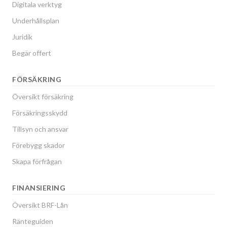
Digitala verktyg
Bladgatan 189
1
-
Underhållsplan
Bladgatan 191
1
-
Juridik
Begär offert
Bladgatan 193
1
-
Bladgatan 195
1
-
FÖRSÄKRING
Översikt försäkring
Bladgatan 197
1
-
Försäkringsskydd
Bladgatan 199
1
-
Tillsyn och ansvar
Förebygg skador
Bladgatan 201
1
-
Skapa förfrågan
Bladgatan 203
1
-
FINANSIERING
Bladgatan 205
1
-
Översikt BRF-Lån
Bladgatan 207
1
-
Ränteguiden