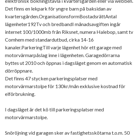
elektronisk bokningstavla i kvartersgården eller via webben.
Det finns en lekpark för yngre barn på baksidan av
kvartersgården.OrganisationsformBostadsrättAntal
lägenheter192Tv och bredbandI månadsavgiften ingår
internet 100/1000mb från Riksnet, numera Halebop, samt tv
Comhem med standardutbud, cirka 14-16
kanaler.ParkeringTill varje lägenhet hör ett garage med
motorvärmarpåslag inne i lägenheten. Garagedörrarna
byttes ut 2010 och öppnas i dagsläget genom en automatisk
dörröppnare.
Det finns 47 stycken parkeringsplatser med
motorvärmarstolpe för 130kr/mån exklusive kostnad för
elförbrukning.
I dagsläget är det kö till parkeringsplatser med
motorvärmarstolpe.
Snöröjning vid garagen sker av fastighetsskötarna t.o.m. 50