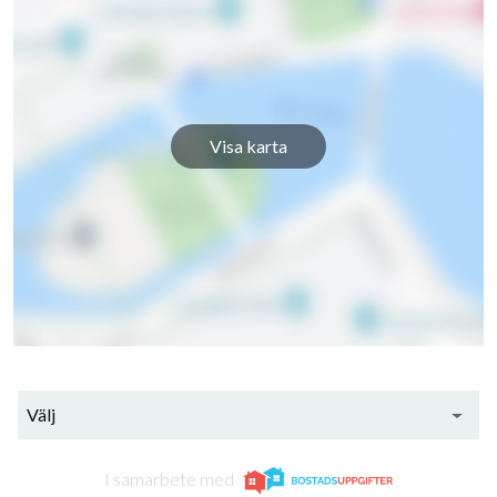
Bladgatan 51
1
-
Bladgatan 53
1
-
Bladgatan 55
1
-
Visa karta
Bladgatan 57
1
-
Bladgatan 59
1
-
Bladgatan 61
1
-
192
Bladgatan 63
1
-
Bladgatan 65
1
-
lägenheter
Välj
Bladgatan 67
1
-
I samarbete med
Bladgatan 69
1
-