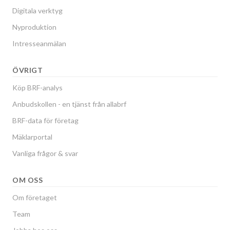
Digitala verktyg
Bladgatan 209
1
-
Nyproduktion
Bladgatan 211
1
-
Intresseanmälan
Bladgatan 213
1
-
ÖVRIGT
Bladgatan 215
1
-
Köp BRF-analys
Anbudskollen - en tjänst från allabrf
Bladgatan 217
1
-
BRF-data för företag
Bladgatan 219
1
-
Mäklarportal
Vanliga frågor & svar
Bladgatan 221
1
-
Bladgatan 223
1
-
OM OSS
Om företaget
Bladgatan 225
1
-
Team
Bladgatan 227
1
-