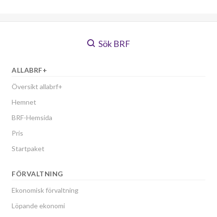
Bladgatan 169
1
-
Bladgatan 171
1
-
Sök BRF
Bladgatan 173
1
-
Bladgatan 175
1
-
ALLABRF+
Översikt allabrf+
Bladgatan 177
1
-
Hemnet
Bladgatan 179
1
-
BRF-Hemsida
Pris
Bladgatan 181
1
-
Startpaket
Bladgatan 183
1
-
FÖRVALTNING
Bladgatan 185
1
-
Ekonomisk förvaltning
Bladgatan 187
1
-
Löpande ekonomi