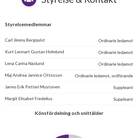
Bladgatan 89
1
-
Bladgatan 91
1
-
Styrelsemedlemmar
Bladgatan 93
1
-
Carl Jimmy Bergqvist
Ordinarie ledamot
Bladgatan 95
1
-
Kurt Lennart Gustav Holmlund
Ordinarie ledamot
Bladgatan 97
1
-
Lena Carina Näslund
Ordinarie ledamot
Bladgatan 99
1
1
Maj Andrea Jannice Ottosson
Ordinarie ledamot, ordförande
Bladgatan 101
1
-
Jarmo Erik Petteri Mustonen
Suppleant
Margit Elisabet Fredelius
Suppleant
Bladgatan 103
1
-
Könsfördelning och snittålder
Bladgatan 105
1
2
Bladgatan 107
1
-