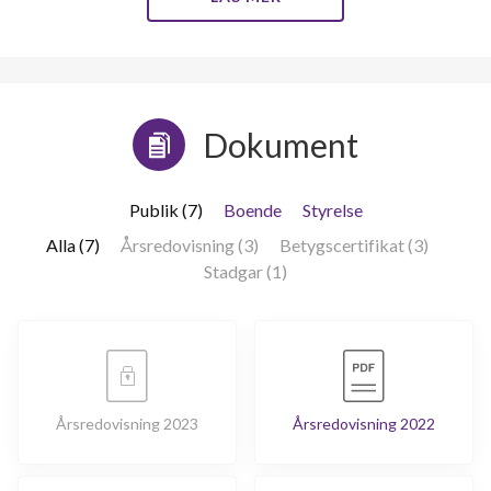
Bladgatan 129
1
-
Bladgatan 131
1
-
Bladgatan 133
1
-
Dokument
Bladgatan 135
1
-
Publik (7)
Boende
Styrelse
Bladgatan 139
1
-
Alla (7)
Årsredovisning (3)
Betygscertifikat (3)
Stadgar (1)
Bladgatan 141
1
-
Bladgatan 143
1
-
Bladgatan 145
1
-
Årsredovisning 2023
Årsredovisning 2022
Bladgatan 147
1
-
Bladgatan 149
1
-