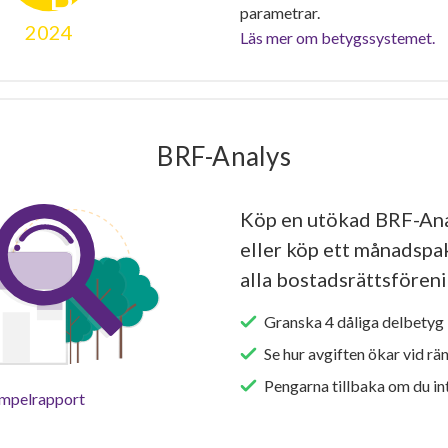
parametrar.
2024
Läs mer om betygssystemet.
BRF-Analys
Köp en utökad BRF-An
eller köp ett månadspake
alla bostadsrättsföreni
Granska 4 dåliga delbetyg 
Se hur avgiften ökar vid rä
Pengarna tillbaka om du int
empelrapport