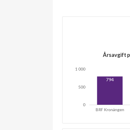
Årsavgift p
1 000
794
500
0
BRF Kronängen