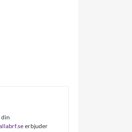
 din
allabrf.se
erbjuder