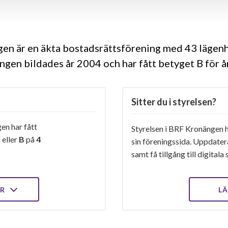
n är en äkta bostadsrättsförening med 43 lägenh
ngen bildades år 2004 och har fått betyget B för 
Sitter du i styrelsen?
n har fått
Styrelsen i BRF Kronängen ha
C
eller
B
på
4
sin föreningssida. Uppdater
samt få tillgång till digital
ER
LÄ