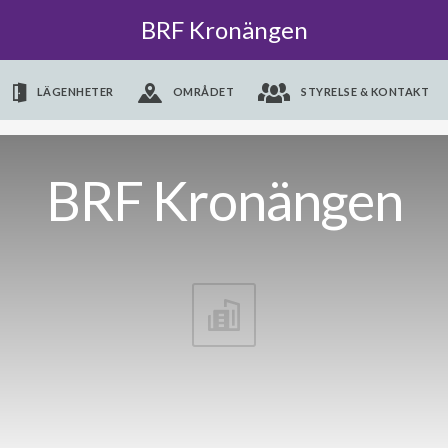
BRF Kronängen
LÄGENHETER
OMRÅDET
STYRELSE & KONTAKT
BRF Kronängen