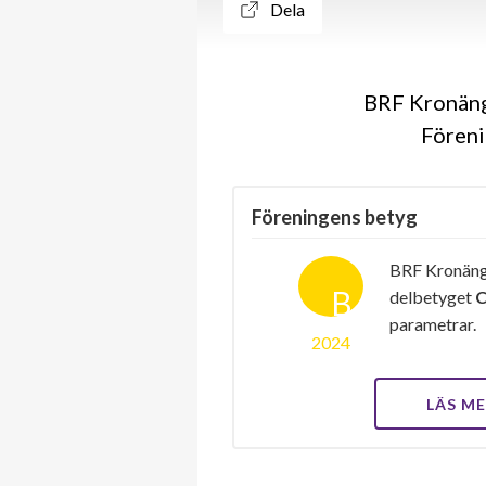
Dela
BRF Kronänge
Föreni
Föreningens betyg
BRF Kronänge
B
delbetyget
parametrar.
2024
LÄS M