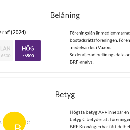
Belåning
r m² (2024)
Föreningslån är medlemmarna
bostadsrättsföreningen. Före
medelvärdet i Vaxön.
LAN
HÖG
Se detaljerad belåningsdata oc
-6500
>6500
BRF-analys.
Betyg
Högsta betyg A++ innebär en
betyg C betyder att föreninge
BRF Kronängen har fått delbe