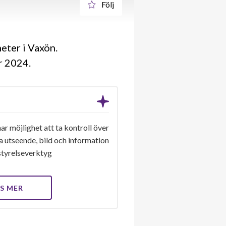
Följ
eter i Vaxön.
år 2024
r möjlighet att ta kontroll över
a utseende, bild och information
a styrelseverktyg
S MER