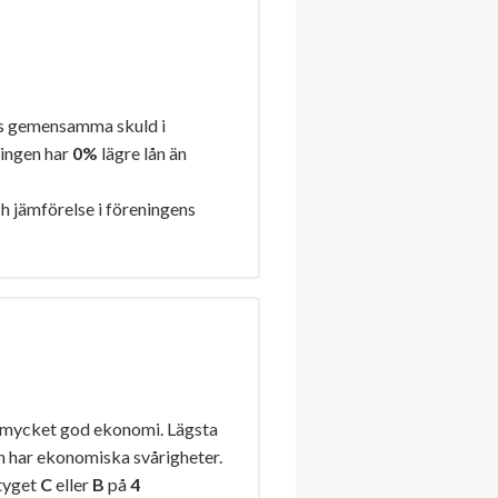
s gemensamma skuld i
ningen har
0%
lägre lån än
h jämförelse i föreningens
 mycket god ekonomi. Lägsta
n har ekonomiska svårigheter.
tyget
C
eller
B
på
4