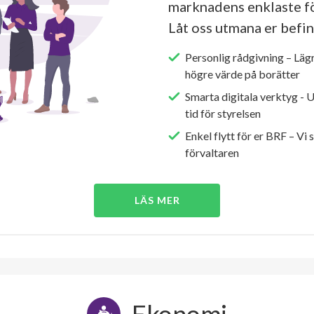
marknadens enklaste fö
Låt oss utmana er befin
Personlig rådgivning – Läg
högre värde på borätter
Smarta digitala verktyg - 
tid för styrelsen
Enkel flytt för er BRF – Vi 
förvaltaren
LÄS MER