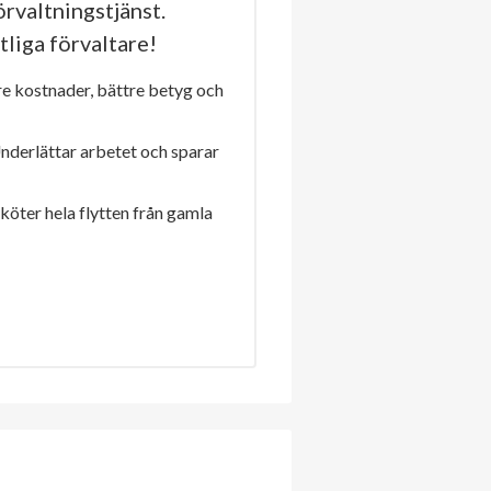
rvaltningstjänst.
tliga förvaltare!
re kostnader, bättre betyg och
Underlättar arbetet och sparar
sköter hela flytten från gamla