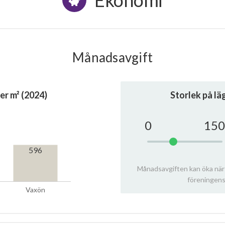
Ekonomi
Månadsavgift
er m² (2024)
Storlek på l
0
150
596
Månadsavgiften kan öka när
föreningens
Vaxön