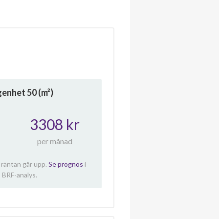
ägenhet
50
(m²)
3308 kr
per månad
 räntan går upp.
Se prognos
i
 BRF-analys.