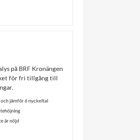
alys på BRF Kronängen
t för fri tillgång till
ngar.
och jämför 6 nyckeltal
ntehöjning
e är nöjd