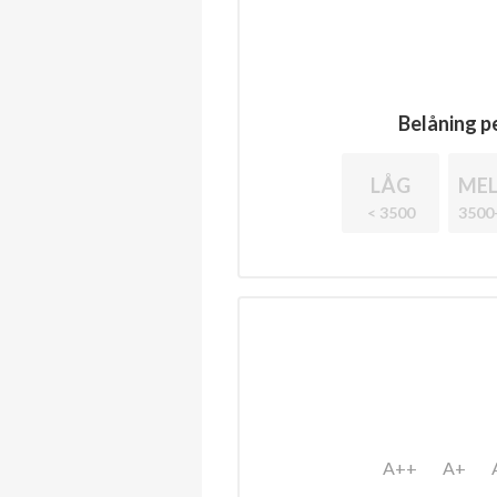
Belåning pe
LÅG
MEL
< 3500
3500