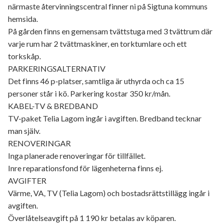
närmaste återvinningscentral finner ni på Sigtuna kommuns
hemsida.
På gården finns en gemensam tvättstuga med 3 tvättrum där
varje rum har 2 tvättmaskiner, en torktumlare och ett
torkskåp.
PARKERINGSALTERNATIV
Det finns 46 p-platser, samtliga är uthyrda och ca 15
personer står i kö. Parkering kostar 350 kr/mån.
KABEL-TV & BREDBAND
TV-paket Telia Lagom ingår i avgiften. Bredband tecknar
man själv.
RENOVERINGAR
Inga planerade renoveringar för tillfället.
Inre reparationsfond för lägenheterna finns ej.
AVGIFTER
Värme, VA, TV (Telia Lagom) och bostadsrättstillägg ingår i
avgiften.
Överlåtelseavgift på 1 190 kr betalas av köparen.