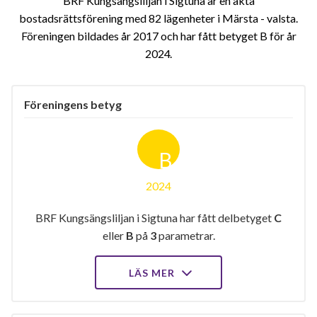
BRF Kungsängsliljan i Sigtuna är en äkta
bostadsrättsförening med 82 lägenheter i Märsta - valsta.
Föreningen bildades år 2017 och har fått betyget B för år
2024
Föreningens betyg
B
2024
BRF Kungsängsliljan i Sigtuna har fått delbetyget
C
eller
B
på
3
parametrar.
LÄS MER