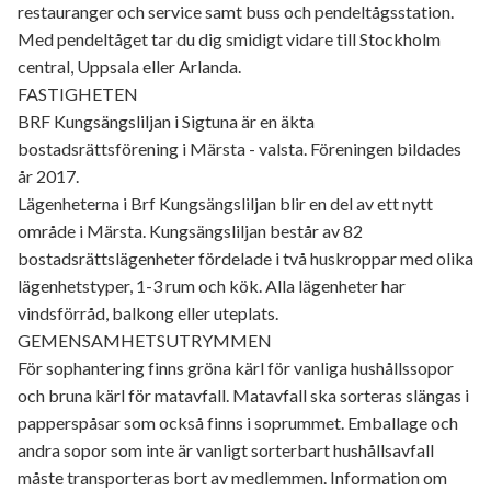
restauranger och service samt buss och pendeltågsstation.
Med pendeltåget tar du dig smidigt vidare till Stockholm
central, Uppsala eller Arlanda.
FASTIGHETEN
BRF Kungsängsliljan i Sigtuna är en äkta
bostadsrättsförening i Märsta - valsta. Föreningen bildades
år 2017.
Lägenheterna i Brf Kungsängsliljan blir en del av ett nytt
område i Märsta. Kungsängsliljan består av 82
bostadsrättslägenheter fördelade i två huskroppar med olika
lägenhetstyper, 1-3 rum och kök. Alla lägenheter har
vindsförråd, balkong eller uteplats.
GEMENSAMHETSUTRYMMEN
För sophantering finns gröna kärl för vanliga hushållssopor
och bruna kärl för matavfall. Matavfall ska sorteras slängas i
papperspåsar som också finns i soprummet. Emballage och
andra sopor som inte är vanligt sorterbart hushållsavfall
måste transporteras bort av medlemmen. Information om