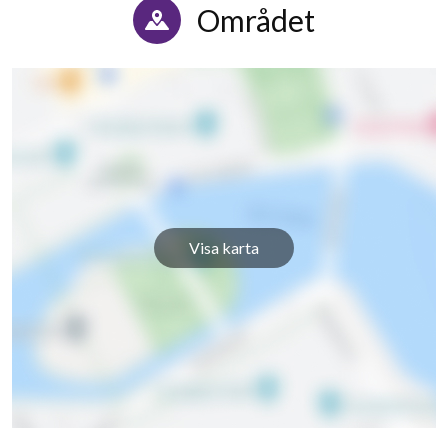
Området
Visa karta