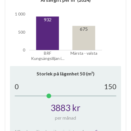
1 000
932
675
500
0
BRF
Märsta - valsta
Kungsängsliljan i…
Storlek på lägenhet
50
(m²)
0
150
3883 kr
per månad