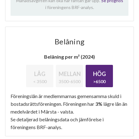
Månadsavgiften kan öka när räntan går upp.
Se prognos
i föreningens BRF-analys.
Belåning
Belåning per m² (2024)
LÅG
MELLAN
HÖG
< 3500
3500-6500
>6500
Föreningslån är medlemmarnas gemensamma skuld i
bostadsrättsföreningen. Föreningen har
3%
lägre lån än
medelvärdet i Märsta - valsta.
Se detaljerad belåningsdata och jämförelse i
föreningens BRF-analys.