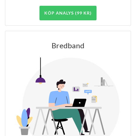
KÖP ANALYS (99 KR)
Bredband