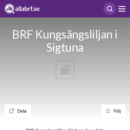
BRF Kungsängsliljan i
Sigtuna
Dela
Följ