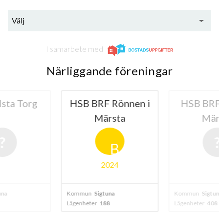
Välj
I samarbete med
Närliggande föreningar
sta Torg
HSB BRF Rönnen i
HSB BRF 
Märsta
Mär
B
2024
una
Kommun
Sigtuna
Kommun
Sigtun
Lägenheter
188
Lägenheter
408