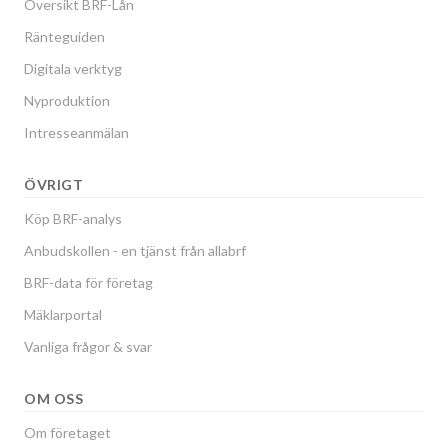
Översikt BRF-Lån
Ränteguiden
Digitala verktyg
Nyproduktion
Intresseanmälan
ÖVRIGT
Köp BRF-analys
Anbudskollen - en tjänst från allabrf
BRF-data för företag
Mäklarportal
Vanliga frågor & svar
OM OSS
Om företaget