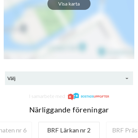
Visa karta
Välj
I samarbete med
Närliggande föreningar
aten nr 6
BRF Lärkan nr 2
BRF Präs