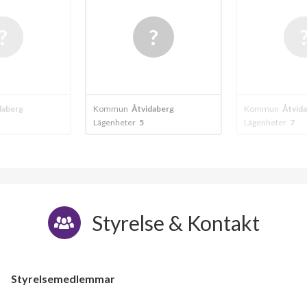
daberg
Kommun
Åtvidaberg
Kommun
Åtvid
Lägenheter
5
Lägenheter
7
Styrelse & Kontakt
Styrelsemedlemmar