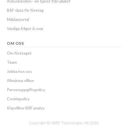
Anbudskollen - en tjänst från allabrf
BRF-data för företag
Mäklarportal
Vanliga frågor & svar
OM OSS
Om företaget
Team
Jobba hos oss
Allmänna villkor
Personuppgiftspolicy
Cookiepolicy
Köpvillkor BRF analys
Copyright © ABRF Technologies AB 2026