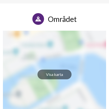
Området
Visa karta