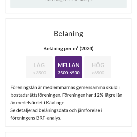
Belåning
Belåning per m² (2024)
LÅG
MELLAN
HÖG
< 3500
3500-6500
>6500
Föreningslån är medlemmarnas gemensamma skuld i
bostadsrättsföreningen. Föreningen har
12%
lägre lån
än medelvärdet i Kävlinge.
Se detaljerad belåningsdata och jämförelse i
föreningens BRF-analys.