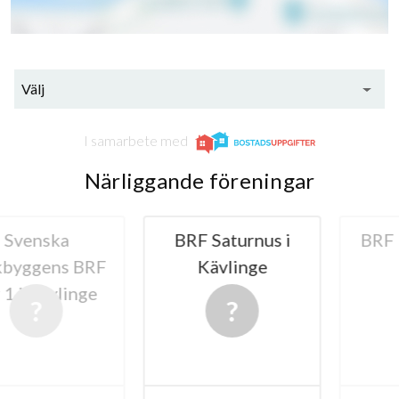
Välj
I samarbete med
Närliggande föreningar
nska
BRF Saturnus i
BRF Lan
gens BRF
Kävlinge
 Kävlinge