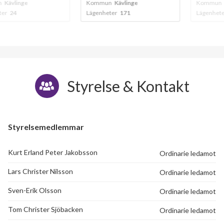
inge
Kommun
Kävlinge
Kommun
Kävlin
Lägenheter
171
Lägenheter
10
Styrelse & Kontakt
Styrelsemedlemmar
Kurt Erland Peter Jakobsson
Ordinarie ledamot
Lars Christer Nilsson
Ordinarie ledamot
Sven-Erik Olsson
Ordinarie ledamot
Tom Christer Sjöbacken
Ordinarie ledamot