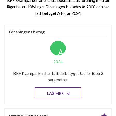
BRF Kvarnparken är en äkta bostadsrättsförening med 36
lägenheter i Kävlinge. Föreningen bildades år 2008 och har
fått betyget A för år 2024
Föreningens betyg
A
2024
BRF Kvarnparken har fått delbetyget
C
eller
B
på
2
parametrar.
LÄS MER
Sitter du i styrelsen?