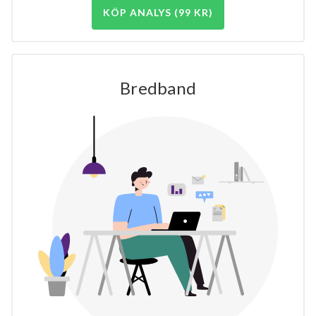
KÖP ANALYS (99 KR)
Bredband