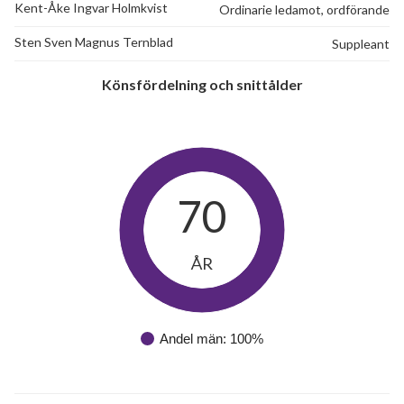
Kent-Åke Ingvar Holmkvist
Ordinarie ledamot, ordförande
Sten Sven Magnus Ternblad
Suppleant
Könsfördelning och snittålder
70
36
ÅR
lägenheter
Andel män: 100%