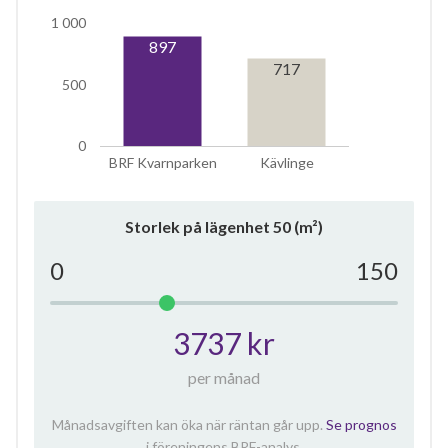
1 000
897
717
500
0
BRF Kvarnparken
Kävlinge
Storlek på lägenhet
50
(m²)
0
150
3737 kr
per månad
Månadsavgiften kan öka när räntan går upp.
Se prognos
i föreningens BRF-analys.